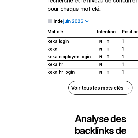
recherche et le niveau de concurre
pour chaque mot clé.
Inde
juin 2026
Mot clé
Intention
Positio
keka login
1
N
T
keka
1
N
T
keka employee login
1
N
T
keka hr
1
N
keka hr login
1
N
T
Voir tous les mots clés →
Analyse des
backlinks de