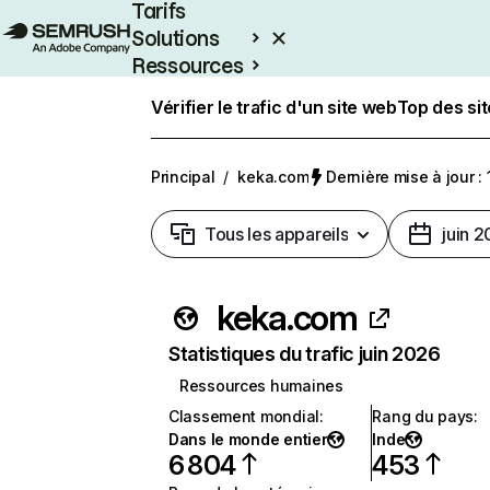
Tarifs
Solutions
Ressources
Entreprises
Vérifier le trafic d'un site web
Top des si
Principal
/
keka.com
Dernière mise à jour : 
Tous les appareils
juin 
keka.com
Statistiques du trafic juin 2026
Ressources humaines
Classement mondial
:
Rang du pays
:
Dans le monde entier
Inde
6 804
453