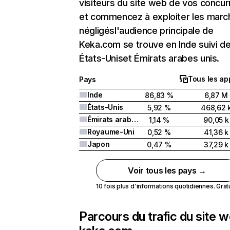
visiteurs du site web de vos concur
et commencez à exploiter les marc
négligésl'audience principale de
Keka.com se trouve en Inde suivi d
États-Uniset Émirats arabes unis.
Tous les ap
Pays
Inde
86,83 %
6,87 M
États-Unis
5,92 %
468,62 
Émirats arabes unis
1,14 %
90,05 k
Royaume-Uni
0,52 %
41,36 k
Japon
0,47 %
37,29 k
Voir tous les pays →
10 fois plus d'informations quotidiennes. Gratui
Parcours du trafic du site 