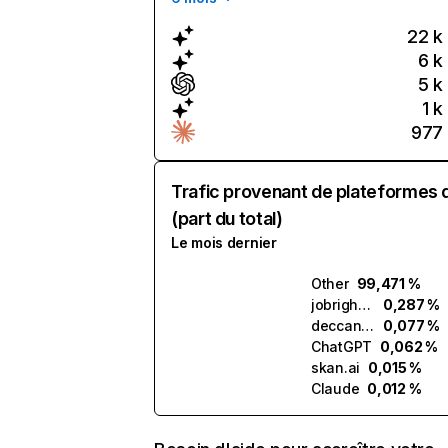
22 k
6 k
5 k
1 k
977
Trafic provenant de plateformes 
(part du total)
Le mois dernier
Other
99,471 %
jobright.ai
0,287 %
deccan.ai
0,077 %
ChatGPT
0,062 %
skan.ai
0,015 %
Claude
0,012 %