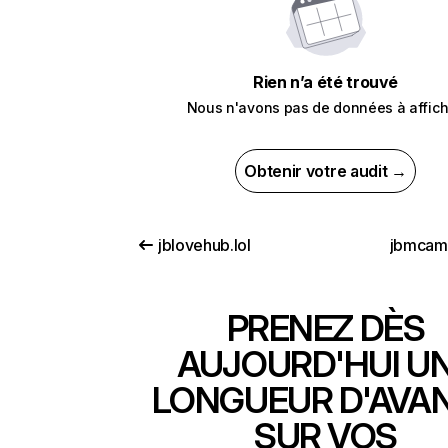
Rien n’a été trouvé
Nous n'avons pas de données à affich
Obtenir votre audit →
jblovehub.lol
jbmcam
PRENEZ DÈS
AUJOURD'HUI U
LONGUEUR D'AVA
SUR VOS