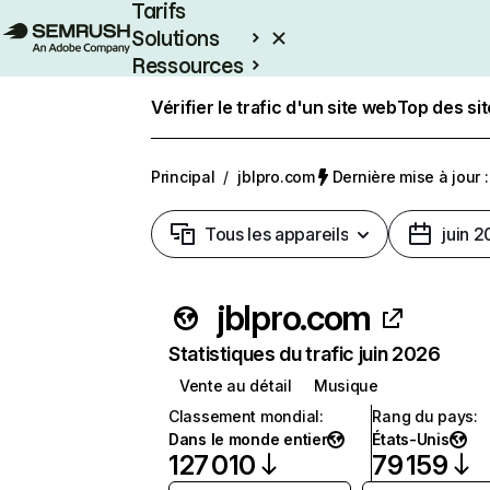
Tarifs
Solutions
Ressources
Entreprises
Vérifier le trafic d'un site web
Top des si
Principal
/
jblpro.com
Dernière mise à jour :
Tous les appareils
juin 
jblpro.com
Statistiques du trafic juin 2026
Vente au détail
Musique
Classement mondial
:
Rang du pays
:
Dans le monde entier
États-Unis
127 010
79 159