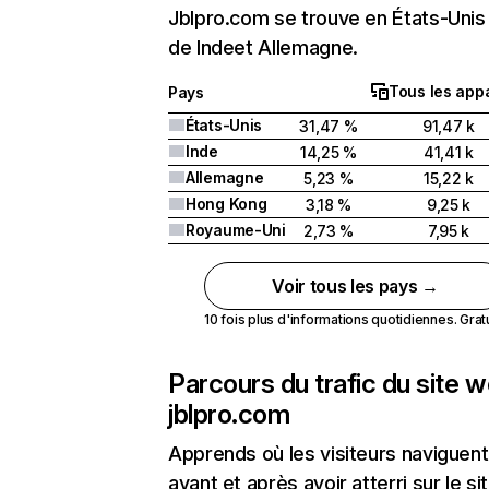
Jblpro.com se trouve en États-Unis 
de Indeet Allemagne.
Tous les appa
Pays
États-Unis
31,47 %
91,47 k
Inde
14,25 %
41,41 k
Allemagne
5,23 %
15,22 k
Hong Kong
3,18 %
9,25 k
Royaume-Uni
2,73 %
7,95 k
Voir tous les pays →
10 fois plus d'informations quotidiennes. Gratui
Parcours du trafic du site 
jblpro.com
Apprends où les visiteurs naviguent
avant et après avoir atterri sur le si