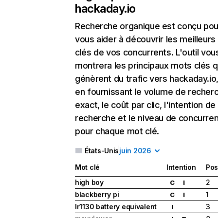
hackaday.io
Recherche organique
est conçu pou
vous aider à découvrir les meilleur
clés de vos concurrents. L'outil vou
montrera les principaux mots clés q
génèrent du trafic vers hackaday.io,
en fournissant le volume de recher
exact, le coût par clic, l'intention de
recherche et le niveau de concurre
pour chaque mot clé.
États-Unis
juin 2026
Mot clé
Intention
Pos
high boy
2
C
I
blackberry pi
1
C
I
lr1130 battery equivalent
3
I