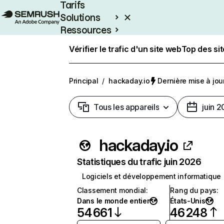
Tarifs
Solutions
Ressources
Entreprises
Vérifier le trafic d'un site web
Top des si
Principal
/
hackaday.io
Dernière mise à jour
Tous les appareils
juin 
hackaday.io
Statistiques du trafic juin 2026
Logiciels et développement informatique
Classement mondial
:
Rang du pays
:
Dans le monde entier
États-Unis
54 661
46 248