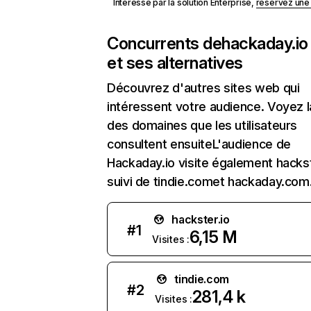
Intéressé par la solution Enterprise,
réservez un
Concurrents de
hackaday.io
et ses alternatives
Découvrez d'autres sites web qui
intéressent votre audience. Voyez la
des domaines que les utilisateurs
consultent ensuiteL'audience de
Hackaday.io visite également hackst
suivi de tindie.comet hackaday.com
hackster.io
#
1
6,15 M
Visites :
tindie.com
#
2
281,4 k
Visites :