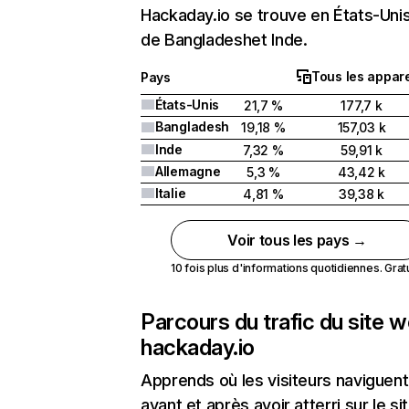
Hackaday.io se trouve en États-Unis
de Bangladeshet Inde.
Tous les appare
Pays
États-Unis
21,7 %
177,7 k
Bangladesh
19,18 %
157,03 k
Inde
7,32 %
59,91 k
Allemagne
5,3 %
43,42 k
Italie
4,81 %
39,38 k
Voir tous les pays →
10 fois plus d'informations quotidiennes. Gratui
Parcours du trafic du site 
hackaday.io
Apprends où les visiteurs naviguent
avant et après avoir atterri sur le si