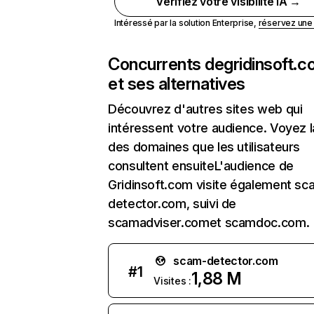
Vérifiez votre visibilité IA →
Intéressé par la solution Enterprise,
réservez un
Concurrents de
gridinsoft.
et ses alternatives
Découvrez d'autres sites web qui
intéressent votre audience. Voyez la
des domaines que les utilisateurs
consultent ensuiteL'audience de
Gridinsoft.com visite également sc
detector.com, suivi de
scamadviser.comet scamdoc.com.
scam-detector.com
#
1
1,88 M
Visites :