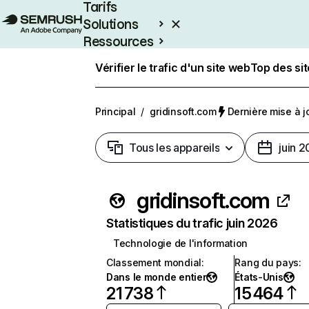
Tarifs
Solutions
Ressources
Entreprises
Vérifier le trafic d'un site web
Top des si
Principal
/
gridinsoft.com
Dernière mise à jo
Tous les appareils
juin 
gridinsoft.com
Statistiques du trafic juin 2026
Technologie de l'information
Classement mondial
:
Rang du pays
:
Dans le monde entier
États-Unis
21 738
15 464