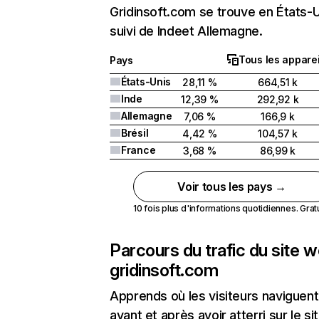
Gridinsoft.com se trouve en États-
suivi de Indeet Allemagne.
Tous les apparei
Pays
États-Unis
28,11 %
664,51 k
Inde
12,39 %
292,92 k
Allemagne
7,06 %
166,9 k
Brésil
4,42 %
104,57 k
France
3,68 %
86,99 k
Voir tous les pays →
10 fois plus d'informations quotidiennes. Gratui
Parcours du trafic du site 
gridinsoft.com
Apprends où les visiteurs naviguent
avant et après avoir atterri sur le si