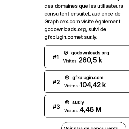
des domaines que les utilisateurs
consultent ensuiteL'audience de
Graphicex.com visite également
godownloads.org, suivi de
gfxplugin.comet sur.ly.
godownloads.org
#
1
260,5 k
Visites :
gfxplugin.com
#
2
104,42 k
Visites :
sur.ly
#
3
4,46 M
Visites :
Voir plus de concurrents →