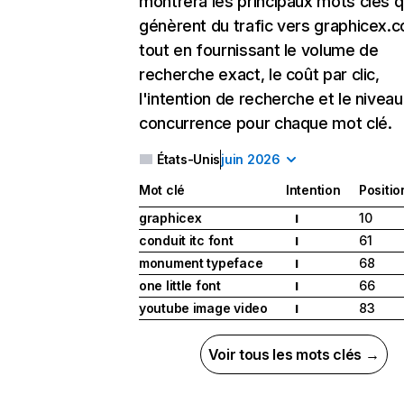
montrera les principaux mots clés q
génèrent du trafic vers graphicex.
tout en fournissant le volume de
recherche exact, le coût par clic,
l'intention de recherche et le nivea
concurrence pour chaque mot clé.
États-Unis
juin 2026
Mot clé
Intention
Positio
graphicex
10
I
conduit itc font
61
I
monument typeface
68
I
one little font
66
I
youtube image video
83
I
Voir tous les mots clés →