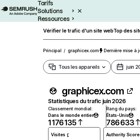
Tarifs
Solutions
Ressources
Entreprises
Vérifier le trafic d'un site web
Top des si
Principal
/
graphicex.com
Dernière mise à jo
Tous les appareils
juin 
graphicex.com
Statistiques du trafic juin 2026
Classement mondial
:
Rang du pays
:
Dans le monde entier
États-Unis
1 176 135
786 633
Visites
Authority Score