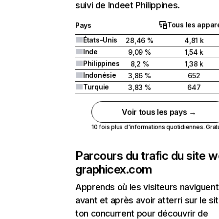
suivi de Indeet Philippines.
Tous les appare
Pays
États-Unis
28,46 %
4,81 k
Inde
9,09 %
1,54 k
Philippines
8,2 %
1,38 k
Indonésie
3,86 %
652
Turquie
3,83 %
647
Voir tous les pays →
10 fois plus d'informations quotidiennes. Gratui
Parcours du trafic du site 
graphicex.com
Apprends où les visiteurs naviguent
avant et après avoir atterri sur le si
ton concurrent pour découvrir de