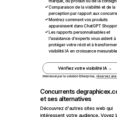
marque, du produit ou de la consign
Comparaison de la visibilité et de la
perception par rapport aux concurr
Montrez comment vos produits
apparaissent dans ChatGPT Shoppi
Les rapports personnalisables et
l'assistance d'experts vous aident à
protéger votre récit et à transformer
visibilité IA en croissance mesurabl
Vérifiez votre visibilité IA →
Intéressé par la solution Enterprise,
réservez un
Concurrents de
graphicex.
et ses alternatives
Découvrez d'autres sites web qui
intéressent votre audience. Voyez la