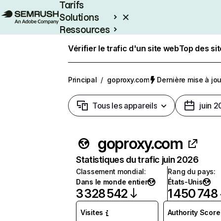
Tarifs
Solutions
Ressources
Entreprises
Vérifier le trafic d'un site web
Top des si
Principal
/
goproxy.com
Dernière mise à jour
Tous les appareils
juin 
goproxy.com
Statistiques du trafic juin 2026
Classement mondial
:
Rang du pays
:
Dans le monde entier
États-Unis
3 328 542
1 450 748
Visites
Authority Score