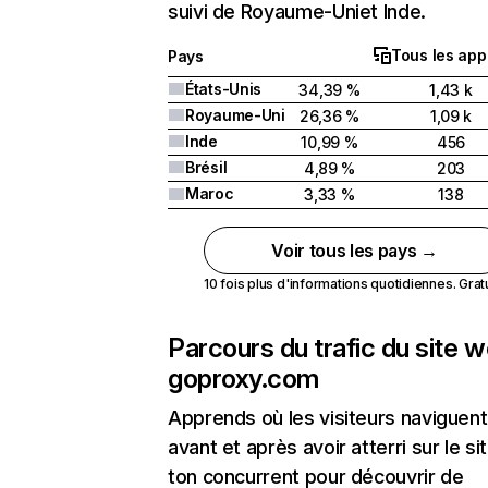
suivi de Royaume-Uniet Inde.
Tous les app
Pays
États-Unis
34,39 %
1,43 k
Royaume-Uni
26,36 %
1,09 k
Inde
10,99 %
456
Brésil
4,89 %
203
Maroc
3,33 %
138
Voir tous les pays →
10 fois plus d'informations quotidiennes. Gratui
Parcours du trafic du site 
goproxy.com
Apprends où les visiteurs naviguent
avant et après avoir atterri sur le si
ton concurrent pour découvrir de