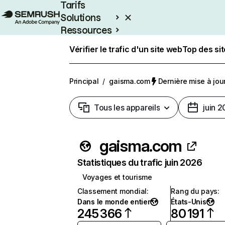
Tarifs
Solutions
Ressources
Entreprises
Vérifier le trafic d'un site web
Top des si
Principal
/
gaisma.com
Dernière mise à jour 
Tous les appareils
juin 
gaisma.com
Statistiques du trafic juin 2026
Voyages et tourisme
Classement mondial
:
Rang du pays
:
Dans le monde entier
États-Unis
245 366
80 191