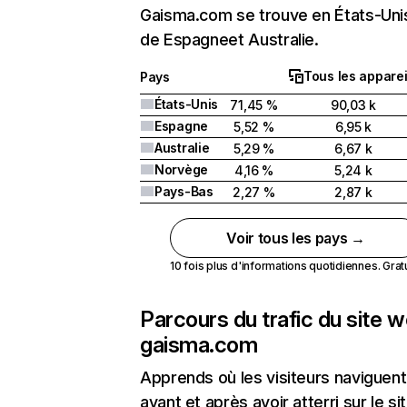
Gaisma.com se trouve en États-Unis
de Espagneet Australie.
Tous les apparei
Pays
États-Unis
71,45 %
90,03 k
Espagne
5,52 %
6,95 k
Australie
5,29 %
6,67 k
Norvège
4,16 %
5,24 k
Pays-Bas
2,27 %
2,87 k
Voir tous les pays →
10 fois plus d'informations quotidiennes. Gratui
Parcours du trafic du site 
gaisma.com
Apprends où les visiteurs naviguent
avant et après avoir atterri sur le si