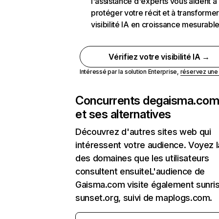
l'assistance d'experts vous aident à
protéger votre récit et à transformer
visibilité IA en croissance mesurabl
Vérifiez votre visibilité IA →
Intéressé par la solution Enterprise,
réservez un
Concurrents de
gaisma.co
et ses alternatives
Découvrez d'autres sites web qui
intéressent votre audience. Voyez la
des domaines que les utilisateurs
consultent ensuiteL'audience de
Gaisma.com visite également sunri
sunset.org, suivi de maplogs.com.