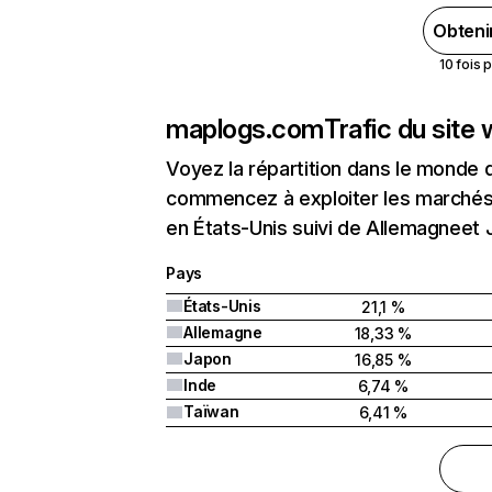
Obteni
10 fois 
maplogs.com
Trafic du site
Voyez la répartition dans le monde 
commencez à exploiter les marchés 
en États-Unis suivi de Allemagneet 
Pays
États-Unis
21,1 %
Allemagne
18,33 %
Japon
16,85 %
Inde
6,74 %
Taïwan
6,41 %