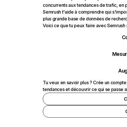
concurrents aux tendances de trafic, en pa
Semrush t'aide à comprendre qui s'impose
plus grande base de données de recherch
Voici ce que tu peux faire avec Semrush 
C
Mesure
Aug
Tu veux en savoir plus ? Crée un compte 
tendances et découvrir ce qui se passe s
C