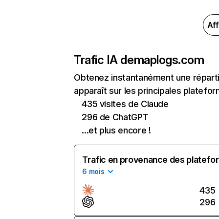
Aff
Trafic IA de
maplogs.com
Obtenez instantanément une réparti
apparaît sur les principales platefor
435 visites de Claude
296 de ChatGPT
...et plus encore !
Trafic en provenance des platefor
6 mois
435
296