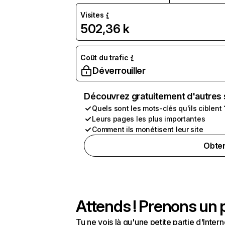
Visites
502,36 k
Coût du trafic
Déverrouiller
Découvrez gratuitement d'autres 
Quels sont les mots-clés qu'ils ciblent 
Leurs pages les plus importantes
Comment ils monétisent leur site
Obten
Attends ! Prenons un p
Tu ne vois là qu'une petite partie d'Int