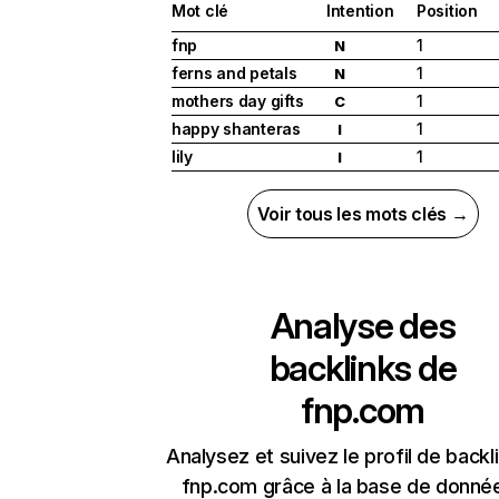
Mot clé
Intention
Position
fnp
1
N
ferns and petals
1
N
mothers day gifts
1
C
happy shanteras
1
I
lily
1
I
Voir tous les mots clés →
Analyse des
backlinks de
fnp.com
Analysez et suivez le profil de backl
fnp.com grâce à la base de donné