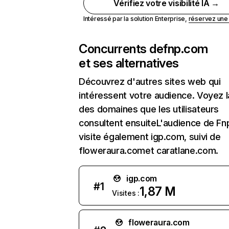
Vérifiez votre visibilité IA →
Intéressé par la solution Enterprise,
réservez un
Concurrents de
fnp.com
et ses alternatives
Découvrez d'autres sites web qui
intéressent votre audience. Voyez la
des domaines que les utilisateurs
consultent ensuiteL'audience de F
visite également igp.com, suivi de
floweraura.comet caratlane.com.
igp.com
#
1
1,87 M
Visites :
floweraura.com