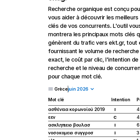
Recherche organique
est conçu pou
vous aider à découvrir les meilleur
clés de vos concurrents. L'outil vou
montrera les principaux mots clés q
génèrent du trafic vers ekt.gr, tout
fournissant le volume de recherche
exact, le coût par clic, l'intention de
recherche et le niveau de concurre
pour chaque mot clé.
Grèce
juin 2026
Mot clé
Intention
P
ασθένεια κορωνοϊού 2019
4
I
εεν
4
C
ασκληπιειο βουλασ
6
I
νοσοκομειο συγγροσ
3
I