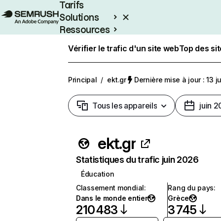
Tarifs
Solutions
Ressources
Entreprises
Vérifier le trafic d'un site web
Top des si
Principal
/
ekt.gr
Dernière mise à jour : 13 j
Tous les appareils
juin 
ekt.gr
Statistiques du trafic juin 2026
Éducation
Classement mondial
:
Rang du pays
:
Dans le monde entier
Grèce
210 483
3 745