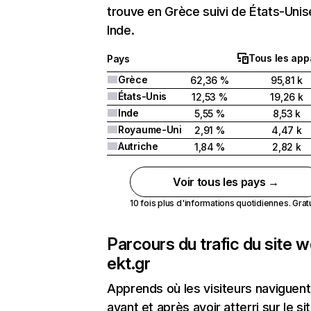
trouve en Grèce suivi de États-Unis
Inde.
Tous les app
Pays
Grèce
62,36 %
95,81 k
États-Unis
12,53 %
19,26 k
Inde
5,55 %
8,53 k
Royaume-Uni
2,91 %
4,47 k
Autriche
1,84 %
2,82 k
Voir tous les pays →
10 fois plus d'informations quotidiennes. Gratui
Parcours du trafic du site 
ekt.gr
Apprends où les visiteurs naviguent
avant et après avoir atterri sur le si