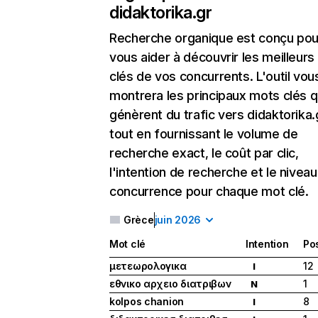
didaktorika.gr
Recherche organique
est conçu pou
vous aider à découvrir les meilleur
clés de vos concurrents. L'outil vou
montrera les principaux mots clés q
génèrent du trafic vers didaktorika.
tout en fournissant le volume de
recherche exact, le coût par clic,
l'intention de recherche et le nivea
concurrence pour chaque mot clé.
Grèce
juin 2026
Mot clé
Intention
Pos
μετεωρολογικα
12
I
εθνικο αρχειο διατριβων
1
N
kolpos chanion
8
I