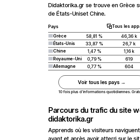
Didaktorika.gr se trouve en Grèce s
de États-Uniset Chine.
Tous les app
Pays
Grèce
58,81 %
46,36 k
États-Unis
33,87 %
26,7 k
Chine
1,47 %
1,16 k
Royaume-Uni
0,79 %
619
Allemagne
0,77 %
604
Voir tous les pays →
10 fois plus d'informations quotidiennes. Gratui
Parcours du trafic du site 
didaktorika.gr
Apprends où les visiteurs naviguent
avant et après avoir atterri sur le si