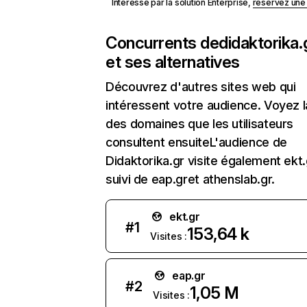
Intéressé par la solution Enterprise,
réservez un
Concurrents de
didaktorika.
et ses alternatives
Découvrez d'autres sites web qui
intéressent votre audience. Voyez la
des domaines que les utilisateurs
consultent ensuiteL'audience de
Didaktorika.gr visite également ekt.
suivi de eap.gret athenslab.gr.
ekt.gr
#
1
153,64 k
Visites :
eap.gr
#
2
1,05 M
Visites :