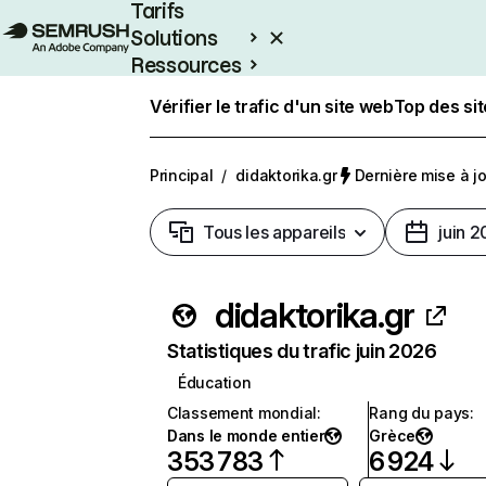
Tarifs
Solutions
Ressources
Entreprises
Vérifier le trafic d'un site web
Top des si
Principal
/
didaktorika.gr
Dernière mise à jou
Tous les appareils
juin 
didaktorika.gr
Statistiques du trafic juin 2026
Éducation
Classement mondial
:
Rang du pays
:
Dans le monde entier
Grèce
353 783
6 924