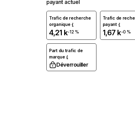
payant actuel
Trafic de recherche
Trafic de rech
organique
payant
4,21 k
1,67 k
-12 %
-0 %
Part du trafic de
marque
Déverrouiller