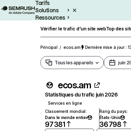
Tarifs
Solutions
Ressources
Entreprises
Vérifier le trafic d'un site web
Top des si
Principal
/
ecos.am
Dernière mise à jour : 1
Tous les appareils
juin 
ecos.am
Statistiques du trafic juin 2026
Services en ligne
Classement mondial
:
Rang du pays
:
Dans le monde entier
États-Unis
97 381
36 798