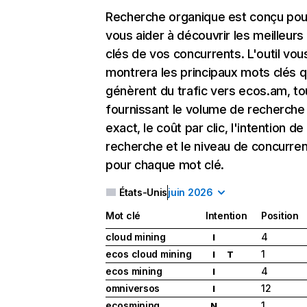
Recherche organique
est conçu pou
vous aider à découvrir les meilleur
clés de vos concurrents. L'outil vou
montrera les principaux mots clés q
génèrent du trafic vers ecos.am, to
fournissant le volume de recherche
exact, le coût par clic, l'intention de
recherche et le niveau de concurre
pour chaque mot clé.
États-Unis
juin 2026
Mot clé
Intention
Position
cloud mining
4
I
ecos cloud mining
1
I
T
ecos mining
4
I
omniversos
12
I
ecosmining
1
N