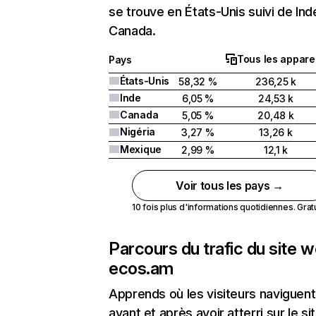
se trouve en États-Unis suivi de Ind
Canada.
Tous les apparei
Pays
États-Unis
58,32 %
236,25 k
Inde
6,05 %
24,53 k
Canada
5,05 %
20,48 k
Nigéria
3,27 %
13,26 k
Mexique
2,99 %
12,1 k
Voir tous les pays →
10 fois plus d'informations quotidiennes. Gratui
Parcours du trafic du site 
ecos.am
Apprends où les visiteurs naviguent
avant et après avoir atterri sur le si