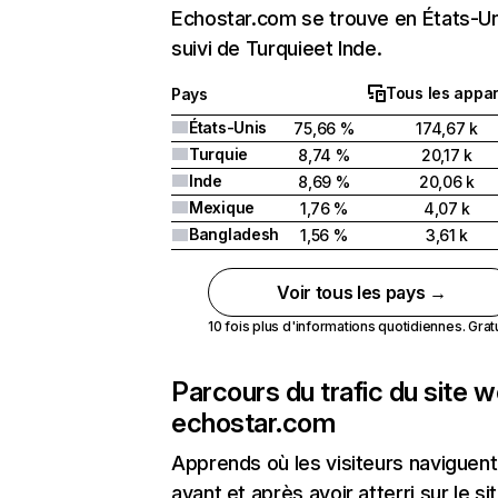
Echostar.com se trouve en États-Un
suivi de Turquieet Inde.
Tous les appar
Pays
États-Unis
75,66 %
174,67 k
Turquie
8,74 %
20,17 k
Inde
8,69 %
20,06 k
Mexique
1,76 %
4,07 k
Bangladesh
1,56 %
3,61 k
Voir tous les pays →
10 fois plus d'informations quotidiennes. Gratui
Parcours du trafic du site 
echostar.com
Apprends où les visiteurs naviguent
avant et après avoir atterri sur le si