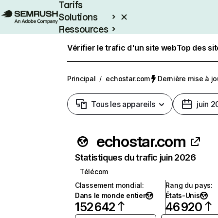
Tarifs
Solutions
Ressources
Entreprises
Vérifier le trafic d'un site web
Top des si
Principal
/
echostar.com
Dernière mise à jou
Tous les appareils
juin 
echostar.com
Statistiques du trafic juin 2026
Télécom
Classement mondial
:
Rang du pays
:
Dans le monde entier
États-Unis
152 642
46 920