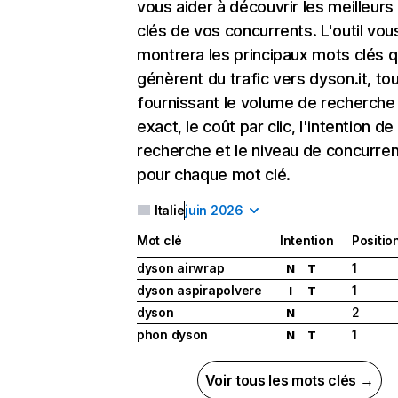
vous aider à découvrir les meilleur
clés de vos concurrents. L'outil vou
montrera les principaux mots clés q
génèrent du trafic vers dyson.it, to
fournissant le volume de recherche
exact, le coût par clic, l'intention de
recherche et le niveau de concurre
pour chaque mot clé.
Italie
juin 2026
Mot clé
Intention
Positio
dyson airwrap
1
N
T
dyson aspirapolvere
1
I
T
dyson
2
N
phon dyson
1
N
T
Voir tous les mots clés →