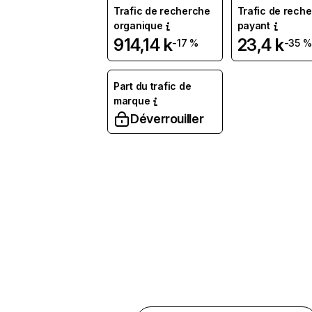
Trafic de recherche
Trafic de rech
organique
payant
914,14 k
23,4 k
-17 %
-35 %
Part du trafic de
marque
Déverrouiller