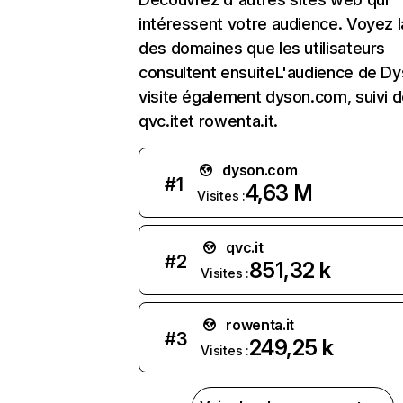
intéressent votre audience. Voyez la
des domaines que les utilisateurs
consultent ensuiteL'audience de Dy
visite également dyson.com, suivi 
qvc.itet rowenta.it.
dyson.com
#
1
4,63 M
Visites :
qvc.it
#
2
851,32 k
Visites :
rowenta.it
#
3
249,25 k
Visites :