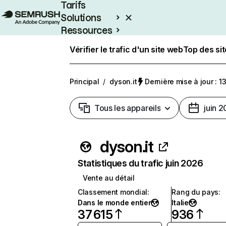
Tarifs
Solutions
Ressources
Entreprises
Vérifier le trafic d'un site web
Top des si
Principal
/
dyson.it
Dernière mise à jour : 13
Tous les appareils
juin 
dyson.it
Statistiques du trafic juin 2026
Vente au détail
Classement mondial
:
Rang du pays
:
Dans le monde entier
Italie
37 615
936