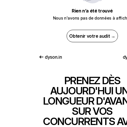
Rien n’a été trouvé
Nous n'avons pas de données à affich
Obtenir votre audit →
dyson.in
dy
PRENEZ DÈS
AUJOURD'HUI U
LONGUEUR D'AVA
SUR VOS
CONCURRENTS A