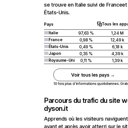
se trouve en Italie suivi de Franceet
États-Unis.
Tous les appa
Pays
Italie
97,63 %
1,24 M
France
0,98 %
12,49 k
États-Unis
0,49 %
6,18 k
Japon
0,35 %
4,39 k
Royaume-Uni
0,11 %
1,39 k
Voir tous les pays →
10 fois plus d'informations quotidiennes. Gratui
Parcours du trafic du site 
dyson.it
Apprends où les visiteurs naviguent
avant et après avoir atterri sur le si