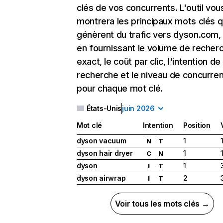
clés de vos concurrents. L'outil vou
montrera les principaux mots clés q
génèrent du trafic vers dyson.com,
en fournissant le volume de recher
exact, le coût par clic, l'intention de
recherche et le niveau de concurre
pour chaque mot clé.
États-Unis
juin 2026
Mot clé
Intention
Position
dyson vacuum
1
N
T
dyson hair dryer
1
C
N
dyson
1
I
T
dyson airwrap
2
I
T
Voir tous les mots clés →