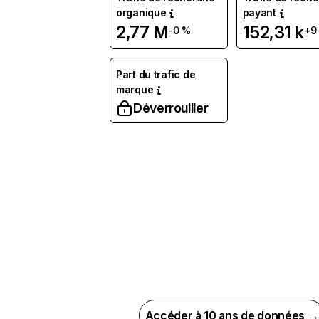
organique
payant
2,77 M
152,31 k
-0 %
+9
Part du trafic de
marque
Déverrouiller
Accéder à 10 ans de données →