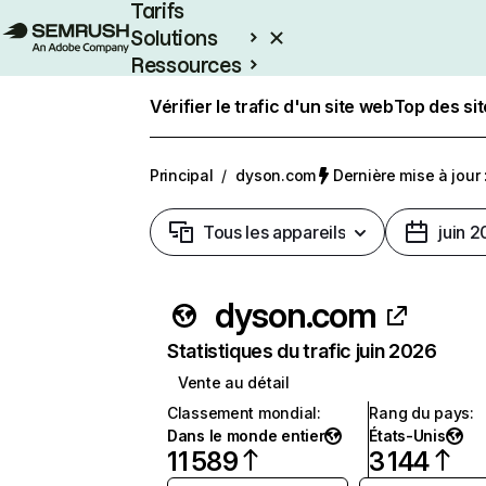
Tarifs
Solutions
Ressources
Entreprises
Vérifier le trafic d'un site web
Top des si
Principal
/
dyson.com
Dernière mise à jour :
Tous les appareils
juin 
dyson.com
Statistiques du trafic juin 2026
Vente au détail
Classement mondial
:
Rang du pays
:
Dans le monde entier
États-Unis
11 589
3 144