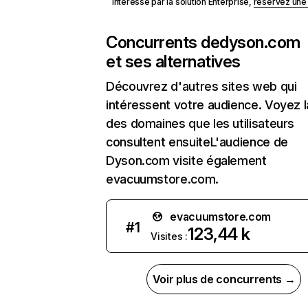
Intéressé par la solution Enterprise,
réservez un
Concurrents de
dyson.com
et ses alternatives
Découvrez d'autres sites web qui
intéressent votre audience. Voyez la
des domaines que les utilisateurs
consultent ensuiteL'audience de
Dyson.com visite également
evacuumstore.com.
evacuumstore.com
#
1
123,44 k
Visites :
Voir plus de concurrents →