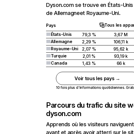
Dyson.com se trouve en États-Unis 
de Allemagneet Royaume-Uni.
Tous les appar
Pays
États-Unis
79,3 %
3,67 M
Allemagne
2,29 %
106,11 k
Royaume-Uni
2,07 %
95,62 k
Turquie
2,01 %
93,19 k
Canada
1,43 %
66 k
Voir tous les pays →
10 fois plus d'informations quotidiennes. Gratui
Parcours du trafic du site 
dyson.com
Apprends où les visiteurs naviguent
avant et après avoir atterri sur le si