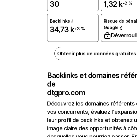
30
1,32 k
-2 %
Backlinks
Risque de pénal
Google
34,73 k
+3 %
Déverrouil
Obtenir plus de données gratuite
Backlinks et domaines réfé
de
dtgpro.com
Découvrez les domaines référents
vos concurrents, évaluez l'expansi
leur profil de backlinks et obtenez 
image claire des opportunités à côt
desquelles vous pourriez passer. En