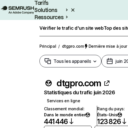
Tarifs
Solutions
Ressources
Entreprises
Vérifier le trafic d'un site web
Top des si
Principal
/
dtgpro.com
Dernière mise à jour 
Tous les appareils
juin 
dtgpro.com
Statistiques du trafic juin 2026
Services en ligne
Classement mondial
:
Rang du pays
:
Dans le monde entier
États-Unis
441 446
123 826