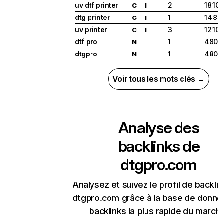
uv dtf printer
2
18 1
C
I
dtg printer
1
14 
C
I
uv printer
3
12 1
C
I
dtf pro
1
480
N
dtgpro
1
480
N
Voir tous les mots clés →
Analyse des
backlinks de
dtgpro.com
Analysez et suivez le profil de backl
dtgpro.com grâce à la base de don
backlinks la plus rapide du marc