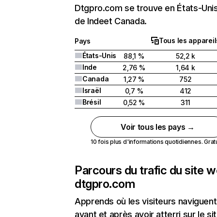
Dtgpro.com se trouve en États-Unis
de Indeet Canada.
Tous les appareil
Pays
États-Unis
88,1 %
52,2 k
Inde
2,76 %
1,64 k
Canada
1,27 %
752
Israël
0,7 %
412
Brésil
0,52 %
311
Voir tous les pays →
10 fois plus d'informations quotidiennes. Gratui
Parcours du trafic du site 
dtgpro.com
Apprends où les visiteurs naviguent
avant et après avoir atterri sur le si