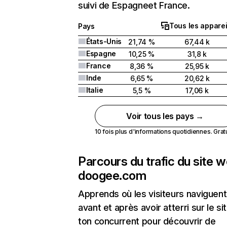
suivi de Espagneet France.
Tous les apparei
Pays
États-Unis
21,74 %
67,44 k
Espagne
10,25 %
31,8 k
France
8,36 %
25,95 k
Inde
6,65 %
20,62 k
Italie
5,5 %
17,06 k
Voir tous les pays →
10 fois plus d'informations quotidiennes. Gratui
Parcours du trafic du site 
doogee.com
Apprends où les visiteurs naviguent
avant et après avoir atterri sur le si
ton concurrent pour découvrir de