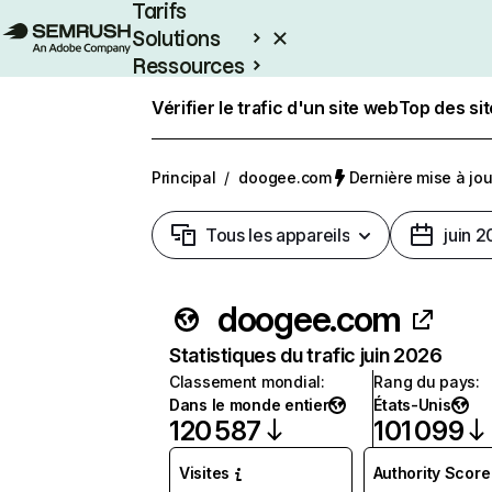
Tarifs
Solutions
Ressources
Entreprises
Vérifier le trafic d'un site web
Top des si
Principal
/
doogee.com
Dernière mise à jour
Tous les appareils
juin 
doogee.com
Statistiques du trafic juin 2026
Classement mondial
:
Rang du pays
:
Dans le monde entier
États-Unis
120 587
101 099
Visites
Authority Score