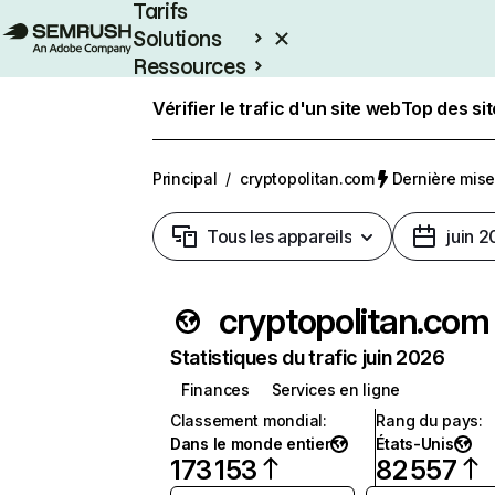
Tarifs
Solutions
Ressources
Entreprises
Vérifier le trafic d'un site web
Top des si
Principal
/
cryptopolitan.com
Dernière mise 
Tous les appareils
juin 
cryptopolitan.com
Statistiques du trafic juin 2026
Finances
Services en ligne
Classement mondial
:
Rang du pays
:
Dans le monde entier
États-Unis
173 153
82 557