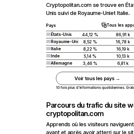
Cryptopolitan.com se trouve en Éta
Unis suivi de Royaume-Uniet Italie.
Tous les appa
Pays
États-Unis
44,12 %
86,91 k
Royaume-Uni
8,52 %
16,78 k
Italie
8,22 %
16,19 k
Inde
5,14 %
10,13 k
Allemagne
3,46 %
6,81 k
Voir tous les pays →
10 fois plus d'informations quotidiennes. Gratui
Parcours du trafic du site 
cryptopolitan.com
Apprends où les visiteurs naviguent
avant et après avoir atterri sur le si