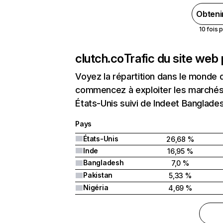
Obteni
10 fois 
clutch.co
Trafic du site web
Voyez la répartition dans le monde 
commencez à exploiter les marchés n
États-Unis suivi de Indeet Banglade
Pays
États-Unis
26,68 %
Inde
16,95 %
Bangladesh
7,0 %
Pakistan
5,33 %
Nigéria
4,69 %