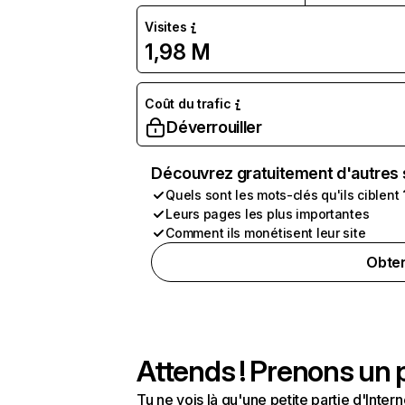
Visites
1,98 M
Coût du trafic
Déverrouiller
Découvrez gratuitement d'autres 
Quels sont les mots-clés qu'ils ciblent 
Leurs pages les plus importantes
Comment ils monétisent leur site
Obten
Attends ! Prenons un p
Tu ne vois là qu'une petite partie d'Int