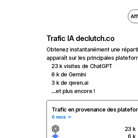
Aff
Trafic IA de
clutch.co
Obtenez instantanément une répartit
apparaît sur les principales platefor
23 k visites de ChatGPT
6 k de Gemini
3 k de qwen.ai
...et plus encore !
Trafic en provenance des platefor
6 mois
23 k
6 k