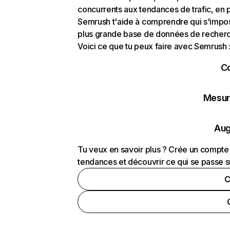
concurrents aux tendances de trafic, en pa
Semrush t'aide à comprendre qui s'impose
plus grande base de données de recherch
Voici ce que tu peux faire avec Semrush 
C
Mesure
Aug
Tu veux en savoir plus ? Crée un compte 
tendances et découvrir ce qui se passe s
C