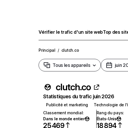
Vérifier le trafic d'un site web
Top des si
Principal
/
clutch.co
Tous les appareils
juin 2
clutch.co
Statistiques du trafic juin 2026
Publicité et marketing
Technologie de l'
Classement mondial
:
Rang du pays
:
Dans le monde entier
États-Unis
25 469
18 894