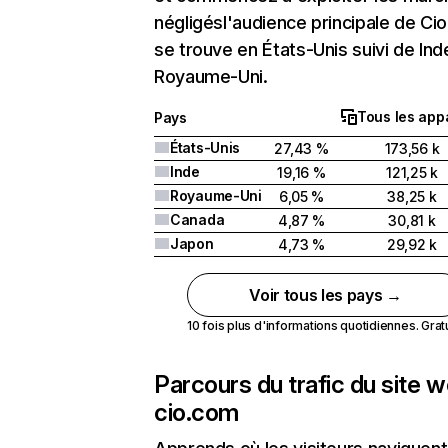
négligésl'audience principale de Ci
se trouve en États-Unis suivi de Ind
Royaume-Uni.
Tous les appa
Pays
États-Unis
27,43 %
173,56 k
Inde
19,16 %
121,25 k
Royaume-Uni
6,05 %
38,25 k
Canada
4,87 %
30,81 k
Japon
4,73 %
29,92 k
Voir tous les pays →
10 fois plus d'informations quotidiennes. Gratui
Parcours du trafic du site 
cio.com