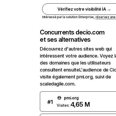
Vérifiez votre visibilité IA →
Intéressé par la solution Enterprise,
réservez un
Concurrents de
cio.com
et ses alternatives
Découvrez d'autres sites web qui
intéressent votre audience. Voyez la
des domaines que les utilisateurs
consultent ensuiteL'audience de Ci
visite également pmi.org, suivi de
scaledagile.com.
pmi.org
#
1
4,65 M
Visites :