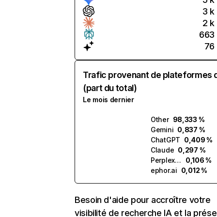
3 k
2 k
663
76
Trafic provenant de plateformes 
(part du total)
Le mois dernier
Other
98,333 %
Gemini
0,837 %
ChatGPT
0,409 %
Claude
0,297 %
Perplexity
0,106 %
ephor.ai
0,012 %
Besoin d'aide pour accroître votre
visibilité de recherche IA et la prés