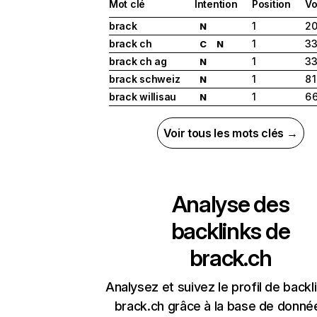
Mot clé
Intention
Position
Vo
brack
1
20
N
brack ch
1
33
C
N
brack ch ag
1
33
N
brack schweiz
1
8 
N
brack willisau
1
6 
N
Voir tous les mots clés →
Analyse des
backlinks de
brack.ch
Analysez et suivez le profil de backl
brack.ch grâce à la base de donné