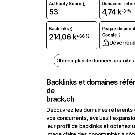
Authority Score
Domaines référ
53
4,74 k
-3 %
Backlinks
Risque de pénal
Google
214,06 k
+66 %
Déverrouil
Obtenir plus de données gratuite
Backlinks et domaines réfé
de
brack.ch
Découvrez les domaines référents
vos concurrents, évaluez l'expansi
leur profil de backlinks et obtenez 
image claire des opportunités à côt