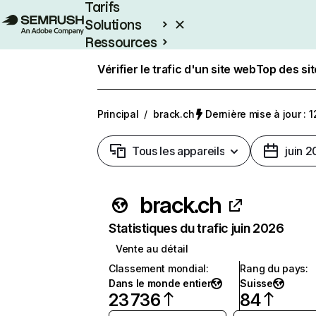
Tarifs
Solutions
Ressources
Entreprises
Vérifier le trafic d'un site web
Top des si
Principal
/
brack.ch
Dernière mise à jour : 1
Tous les appareils
juin 
brack.ch
Statistiques du trafic juin 2026
Vente au détail
Classement mondial
:
Rang du pays
:
Dans le monde entier
Suisse
23 736
84