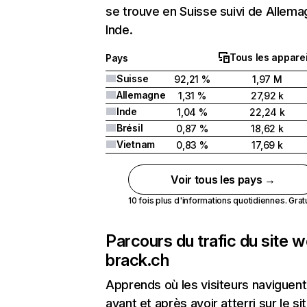
se trouve en Suisse suivi de Allem
Inde.
Tous les apparei
Pays
Suisse
92,21 %
1,97 M
Allemagne
1,31 %
27,92 k
Inde
1,04 %
22,24 k
Brésil
0,87 %
18,62 k
Vietnam
0,83 %
17,69 k
Voir tous les pays →
10 fois plus d'informations quotidiennes. Gratui
Parcours du trafic du site 
brack.ch
Apprends où les visiteurs naviguent
avant et après avoir atterri sur le si