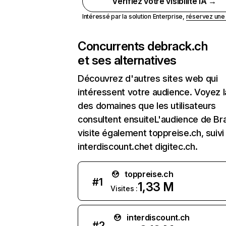
Vérifiez votre visibilité IA →
Intéressé par la solution Enterprise,
réservez un
Concurrents de
brack.ch
et ses alternatives
Découvrez d'autres sites web qui
intéressent votre audience. Voyez la
des domaines que les utilisateurs
consultent ensuiteL'audience de Br
visite également toppreise.ch, suivi
interdiscount.chet digitec.ch.
toppreise.ch
#
1
1,33 M
Visites :
interdiscount.ch
#
2