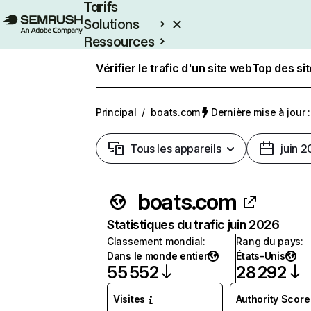
Tarifs
Solutions
Ressources
Entreprises
Vérifier le trafic d'un site web
Top des si
Principal
/
boats.com
Dernière mise à jour :
Tous les appareils
juin 
boats.com
Statistiques du trafic juin 2026
Classement mondial
:
Rang du pays
:
Dans le monde entier
États-Unis
55 552
28 292
Visites
Authority Score