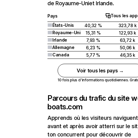
de Royaume-Uniet Irlande.
Tous les app
Pays
États-Unis
40,32 %
323,78 k
Royaume-Uni
15,31 %
122,93 k
Irlande
7,93 %
63,72 k
Allemagne
6,23 %
50,06 k
Canada
5,77 %
46,35 k
Voir tous les pays →
10 fois plus d'informations quotidiennes. Gratui
Parcours du trafic du site 
boats.com
Apprends où les visiteurs naviguent
avant et après avoir atterri sur le si
ton concurrent pour découvrir de