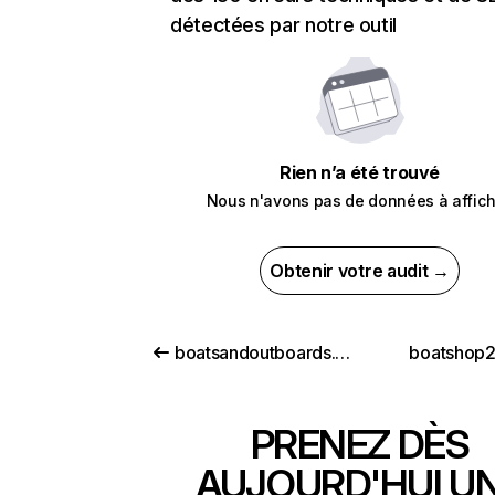
détectées par notre outil
Rien n’a été trouvé
Nous n'avons pas de données à affich
Obtenir votre audit →
boatsandoutboards.co.uk
boatshop
PRENEZ DÈS
AUJOURD'HUI U