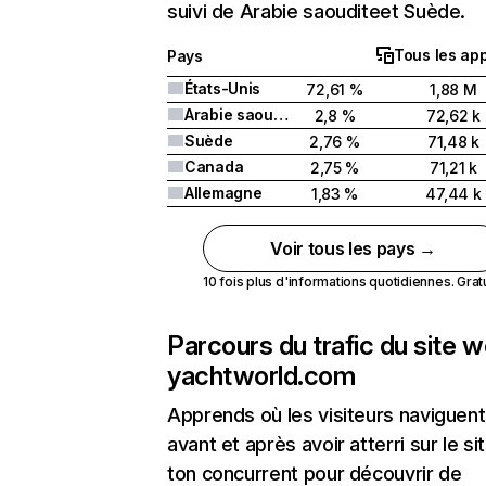
suivi de Arabie saouditeet Suède.
Tous les app
Pays
États-Unis
72,61 %
1,88 M
Arabie saoudite
2,8 %
72,62 k
Suède
2,76 %
71,48 k
Canada
2,75 %
71,21 k
Allemagne
1,83 %
47,44 k
Voir tous les pays →
10 fois plus d'informations quotidiennes. Gratui
Parcours du trafic du site 
yachtworld.com
Apprends où les visiteurs naviguent
avant et après avoir atterri sur le si
ton concurrent pour découvrir de