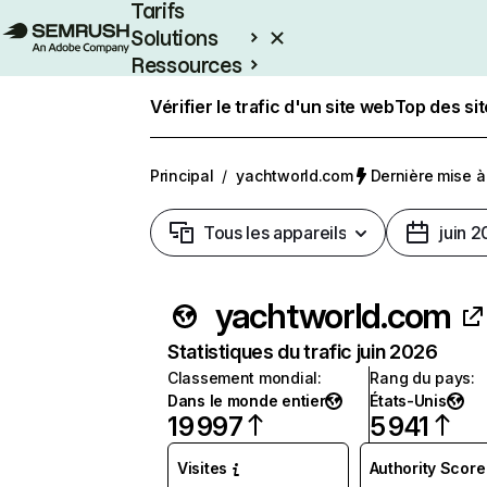
Tarifs
Solutions
Ressources
Entreprises
Vérifier le trafic d'un site web
Top des si
Principal
/
yachtworld.com
Dernière mise à 
Tous les appareils
juin 
yachtworld.com
Statistiques du trafic juin 2026
Classement mondial
:
Rang du pays
:
Dans le monde entier
États-Unis
19 997
5 941
Visites
Authority Score