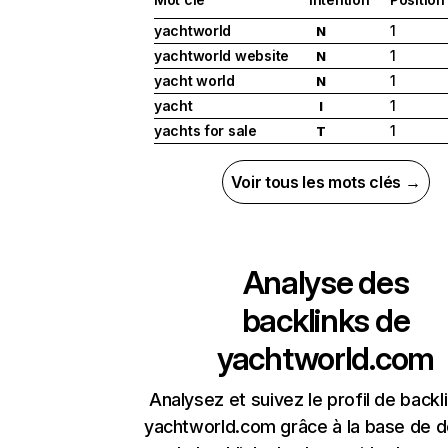
yachtworld
1
N
yachtworld website
1
N
yacht world
1
N
yacht
1
I
yachts for sale
1
T
Voir tous les mots clés →
Analyse des
backlinks de
yachtworld.com
Analysez et suivez le profil de backl
yachtworld.com grâce à la base de 