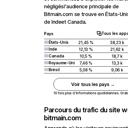
négligésl'audience principale de
Bitmain.com se trouve en États-Unis
de Indeet Canada.
Tous les appa
Pays
États-Unis
21,45 %
38,23 k
Inde
12,13 %
21,62 k
Canada
10,5 %
18,7 k
Royaume-Uni
7,46 %
13,3 k
Brésil
5,08 %
9,06 k
Voir tous les pays →
10 fois plus d'informations quotidiennes. Gratui
Parcours du trafic du site 
bitmain.com