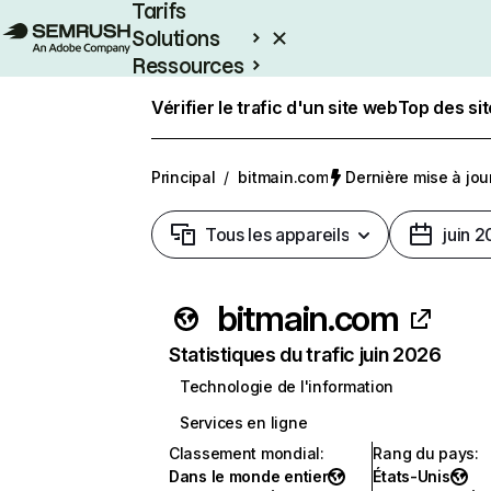
Tarifs
Solutions
Ressources
Entreprises
Vérifier le trafic d'un site web
Top des si
Principal
/
bitmain.com
Dernière mise à jour
Tous les appareils
juin 
bitmain.com
Statistiques du trafic juin 2026
Technologie de l'information
Services en ligne
Classement mondial
:
Rang du pays
:
Dans le monde entier
États-Unis