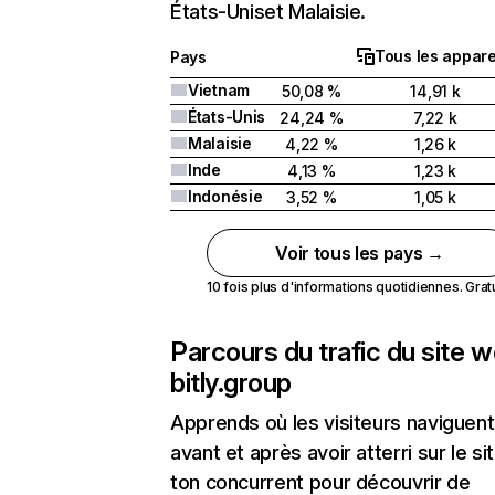
États-Uniset Malaisie.
Tous les appare
Pays
Vietnam
50,08 %
14,91 k
États-Unis
24,24 %
7,22 k
Malaisie
4,22 %
1,26 k
Inde
4,13 %
1,23 k
Indonésie
3,52 %
1,05 k
Voir tous les pays →
10 fois plus d'informations quotidiennes. Gratui
Parcours du trafic du site 
bitly.group
Apprends où les visiteurs naviguent
avant et après avoir atterri sur le si
ton concurrent pour découvrir de