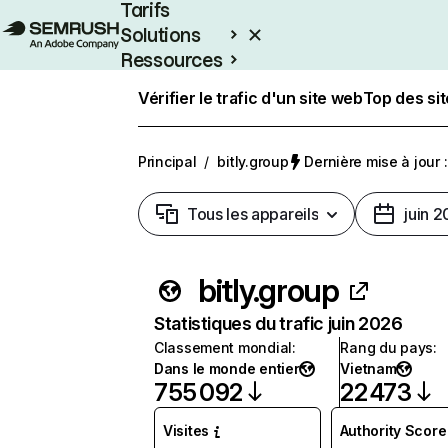
Tarifs
Solutions
Ressources
Entreprises
Vérifier le trafic d'un site web
Top des si
Principal
/
bitly.group
Dernière mise à jour :
Tous les appareils
juin 
bitly.group
Statistiques du trafic juin 2026
Classement mondial
:
Rang du pays
:
Dans le monde entier
Vietnam
755 092
22 473
Visites
Authority Score