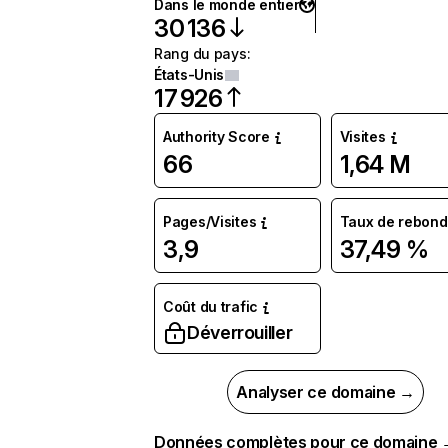
Dans le monde entier
30 136
Rang du pays
:
États-Unis
17 926
Authority Score
Visites
66
1,64 M
Pages/Visites
Taux de rebond
3,9
37,49 %
Coût du trafic
Déverrouiller
Analyser ce domaine →
Données complètes pour ce domaine