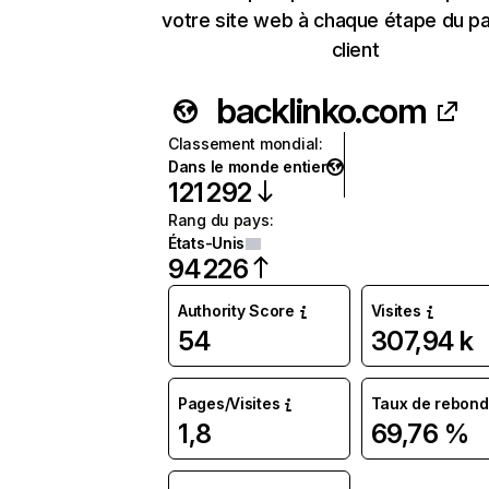
votre site web à chaque étape du p
client
backlinko.com
Classement mondial
:
Dans le monde entier
121 292
Rang du pays
:
États-Unis
94 226
Authority Score
Visites
54
307,94 k
Pages/Visites
Taux de rebond
1,8
69,76 %