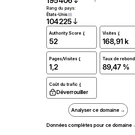
195 406
Rang du pays
:
États-Unis
104 225
Authority Score
Visites
52
168,91 k
Pages/Visites
Taux de rebond
1,2
89,47 %
Coût du trafic
Déverrouiller
Analyser ce domaine →
Données complètes pour ce domaine