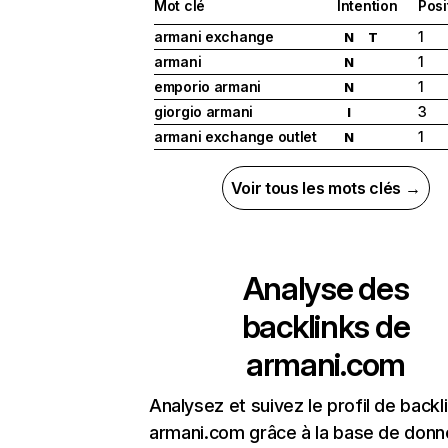
Mot clé
Intention
Posi
armani exchange
1
N
T
armani
1
N
emporio armani
1
N
giorgio armani
3
I
armani exchange outlet
1
N
Voir tous les mots clés →
Analyse des
backlinks de
armani.com
Analysez et suivez le profil de backl
armani.com grâce à la base de don