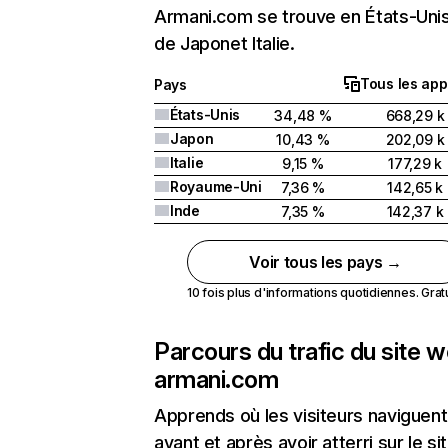
Armani.com se trouve en États-Unis
de Japonet Italie.
Tous les app
Pays
États-Unis
34,48 %
668,29 k
Japon
10,43 %
202,09 k
Italie
9,15 %
177,29 k
Royaume-Uni
7,36 %
142,65 k
Inde
7,35 %
142,37 k
Voir tous les pays →
10 fois plus d'informations quotidiennes. Gratui
Parcours du trafic du site 
armani.com
Apprends où les visiteurs naviguent
avant et après avoir atterri sur le si