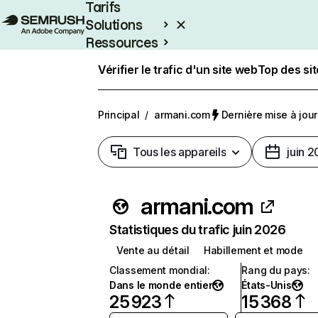
Tarifs
Solutions
Ressources
Entreprises
Vérifier le trafic d'un site web
Top des si
Principal
/
armani.com
Dernière mise à jour 
Tous les appareils
juin 
armani.com
Statistiques du trafic juin 2026
Vente au détail
Habillement et mode
Classement mondial
:
Rang du pays
:
Dans le monde entier
États-Unis
25 923
15 368