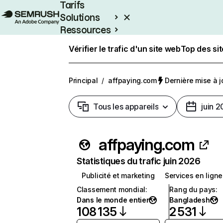
Tarifs
Solutions
Ressources
Entreprises
Vérifier le trafic d'un site web
Top des si
Principal
/
affpaying.com
Dernière mise à jo
Tous les appareils
juin 
affpaying.com
Statistiques du trafic juin 2026
Publicité et marketing
Services en ligne
Classement mondial
:
Rang du pays
:
Dans le monde entier
Bangladesh
108 135
2 531