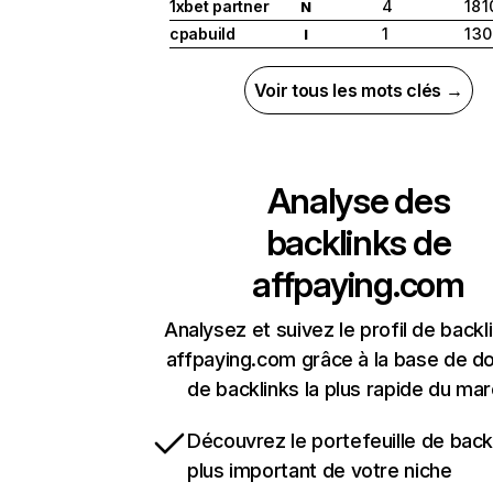
1xbet partner
4
18 
N
cpabuild
1
1 3
I
Voir tous les mots clés →
Analyse des
backlinks de
affpaying.com
Analysez et suivez le profil de backl
affpaying.com grâce à la base de d
de backlinks la plus rapide du mar
Découvrez le portefeuille de backl
plus important de votre niche