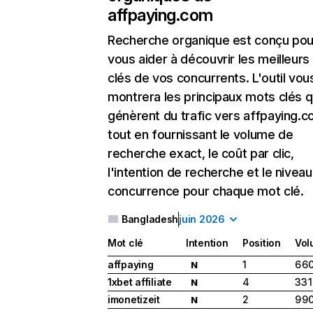
affpaying.com
Recherche organique
est conçu pou
vous aider à découvrir les meilleur
clés de vos concurrents. L'outil vou
montrera les principaux mots clés q
génèrent du trafic vers affpaying.c
tout en fournissant le volume de
recherche exact, le coût par clic,
l'intention de recherche et le nivea
concurrence pour chaque mot clé.
Bangladesh
juin 2026
Mot clé
Intention
Position
Vol
affpaying
1
6 6
N
1xbet affiliate
4
33 
N
imonetizeit
2
9 9
N