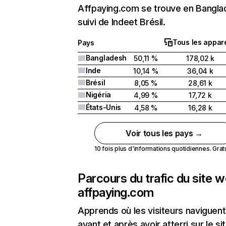
Affpaying.com se trouve en Bangl
suivi de Indeet Brésil.
Tous les appare
Pays
Bangladesh
50,11 %
178,02 k
Inde
10,14 %
36,04 k
Brésil
8,05 %
28,61 k
Nigéria
4,99 %
17,72 k
États-Unis
4,58 %
16,28 k
Voir tous les pays →
10 fois plus d'informations quotidiennes. Gratui
Parcours du trafic du site 
affpaying.com
Apprends où les visiteurs naviguent
avant et après avoir atterri sur le si