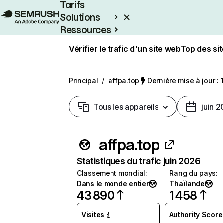
Tarifs
Solutions
Ressources
Entreprises
Vérifier le trafic d'un site web
Top des si
Principal
/
affpa.top
Dernière mise à jour : 1
Tous les appareils
juin 
affpa.top
Statistiques du trafic juin 2026
Classement mondial
:
Rang du pays
:
Dans le monde entier
Thaïlande
43 890
1 458
Visites
Authority Score