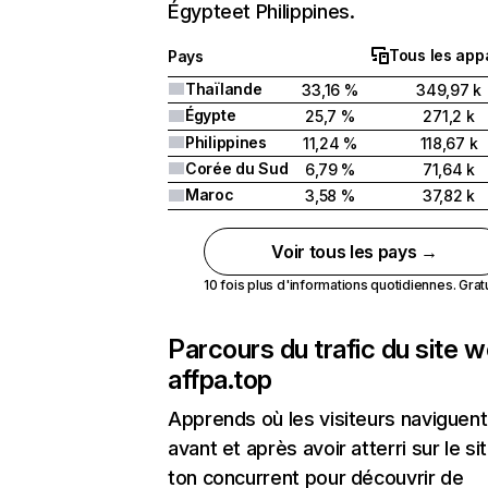
Égypteet Philippines.
Tous les appa
Pays
Thaïlande
33,16 %
349,97 k
Égypte
25,7 %
271,2 k
Philippines
11,24 %
118,67 k
Corée du Sud
6,79 %
71,64 k
Maroc
3,58 %
37,82 k
Voir tous les pays →
10 fois plus d'informations quotidiennes. Gratui
Parcours du trafic du site 
affpa.top
Apprends où les visiteurs naviguent
avant et après avoir atterri sur le si
ton concurrent pour découvrir de