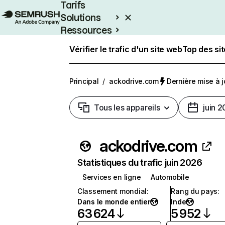
Tarifs
Solutions
Ressources
Entreprises
Vérifier le trafic d'un site web
Top des si
Principal
/
ackodrive.com
Dernière mise à jo
Tous les appareils
juin 
ackodrive.com
Statistiques du trafic juin 2026
Services en ligne
Automobile
Classement mondial
:
Rang du pays
:
Dans le monde entier
Inde
63 624
5 952