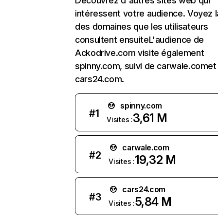
Découvrez d'autres sites web qui
intéressent votre audience. Voyez la
des domaines que les utilisateurs
consultent ensuiteL'audience de
Ackodrive.com visite également
spinny.com, suivi de carwale.comet
cars24.com.
spinny.com
#
1
3,61 M
Visites :
carwale.com
#
2
19,32 M
Visites :
cars24.com
#
3
5,84 M
Visites :