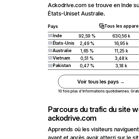
Ackodrive.com se trouve en Inde su
États-Uniset Australie.
Tous les apparei
Pays
Inde
92,59 %
630,56 k
États-Unis
2,49 %
16,95 k
Australie
1,65 %
11,25 k
Vietnam
0,51 %
3,48 k
Pakistan
0,47 %
3,18 k
Voir tous les pays →
10 fois plus d'informations quotidiennes. Gratui
Parcours du trafic du site 
ackodrive.com
Apprends où les visiteurs naviguent
avant et après avoir atterri sur le si