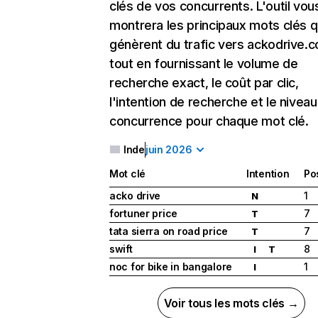
clés de vos concurrents. L'outil vou
montrera les principaux mots clés q
génèrent du trafic vers ackodrive.
tout en fournissant le volume de
recherche exact, le coût par clic,
l'intention de recherche et le nivea
concurrence pour chaque mot clé.
Inde
juin 2026
Mot clé
Intention
Po
acko drive
1
N
fortuner price
7
T
tata sierra on road price
7
T
swift
8
I
T
noc for bike in bangalore
1
I
Voir tous les mots clés →