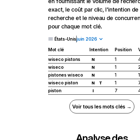
en fournissant le volume de recher
exact, le coût par clic, l'intention de
recherche et le niveau de concurre
pour chaque mot clé.
États-Unis
juin 2026
Mot clé
Intention
Position
wiseco pistons
1
N
wiseco
1
N
pistones wiseco
1
N
wiseco piston
1
N
T
piston
7
I
Voir tous les mots clés →
Analyse des