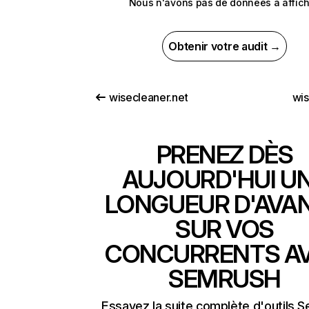
Nous n'avons pas de données à affich
Obtenir votre audit →
wisecleaner.net
wi
PRENEZ DÈS
AUJOURD'HUI U
LONGUEUR D'AVA
SUR VOS
CONCURRENTS A
SEMRUSH
Essayez la suite complète d'outils 