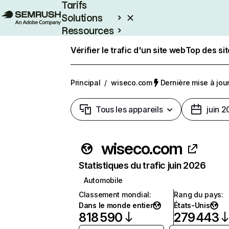
Tarifs
Solutions
Ressources
Entreprises
Vérifier le trafic d'un site web
Top des si
Principal
/
wiseco.com
Dernière mise à jour 
Tous les appareils
juin 
wiseco.com
Statistiques du trafic juin 2026
Automobile
Classement mondial
:
Rang du pays
:
Dans le monde entier
États-Unis
818 590
279 443