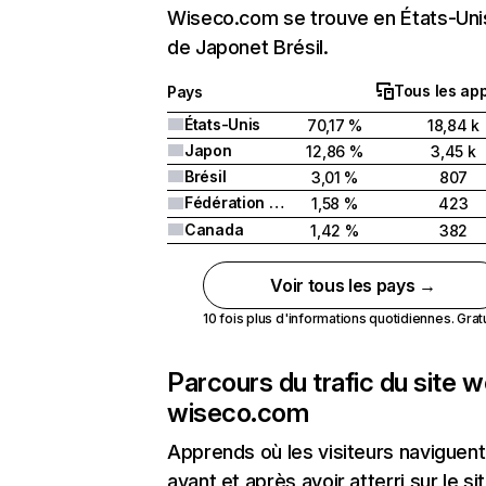
Wiseco.com se trouve en États-Unis
de Japonet Brésil.
Tous les app
Pays
États-Unis
70,17 %
18,84 k
Japon
12,86 %
3,45 k
Brésil
3,01 %
807
Fédération de Russie
1,58 %
423
Canada
1,42 %
382
Voir tous les pays →
10 fois plus d'informations quotidiennes. Gratui
Parcours du trafic du site 
wiseco.com
Apprends où les visiteurs naviguent
avant et après avoir atterri sur le si