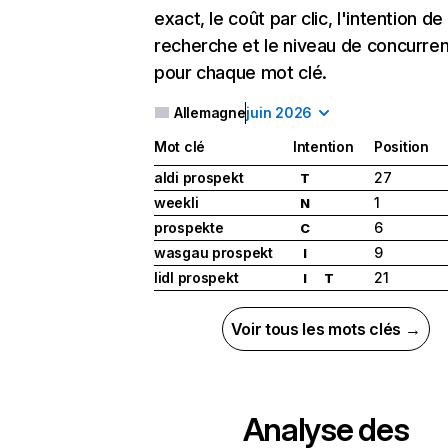
exact, le coût par clic, l'intention de
recherche et le niveau de concurre
pour chaque mot clé.
Allemagne
juin 2026
Mot clé
Intention
Position
aldi prospekt
27
T
weekli
1
N
prospekte
6
C
wasgau prospekt
9
I
lidl prospekt
21
I
T
Voir tous les mots clés →
Analyse des