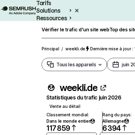
Tarifs
Solutions
Ressources
Entreprises
Vérifier le trafic d'un site web
Top des si
Principal
/
weekli.de
Dernière mise à jour : 
Tous les appareils
juin 
weekli.de
Statistiques du trafic juin 2026
Vente au détail
Classement mondial
:
Rang du pays
:
Dans le monde entier
Allemagne
117 859
6 394