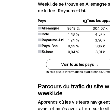
Weekli.de se trouve en Allemagne s
de Indeet Royaume-Uni.
Tous les appa
Pays
Allemagne
95,18 %
304,07 k
Inde
1,43 %
4,57 k
Royaume-Uni
1,24 %
3,96 k
Pays-Bas
0,99 %
3,16 k
Suisse
0,94 %
3,01 k
Voir tous les pays →
10 fois plus d'informations quotidiennes. Gratui
Parcours du trafic du site 
weekli.de
Apprends où les visiteurs naviguent
avant et après avoir atterri sur le si