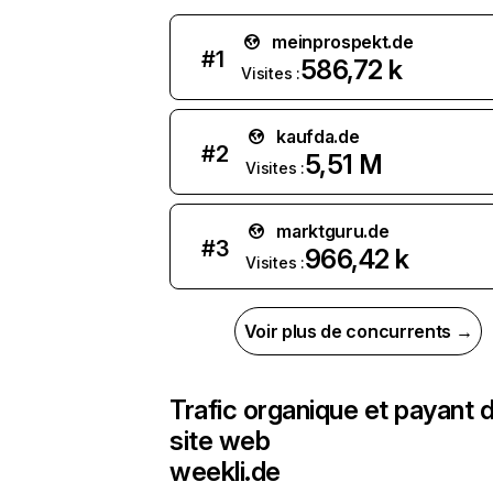
meinprospekt.de
#
1
586,72 k
Visites :
kaufda.de
#
2
5,51 M
Visites :
marktguru.de
#
3
966,42 k
Visites :
Voir plus de concurrents →
Trafic organique et payant 
site web
weekli.de