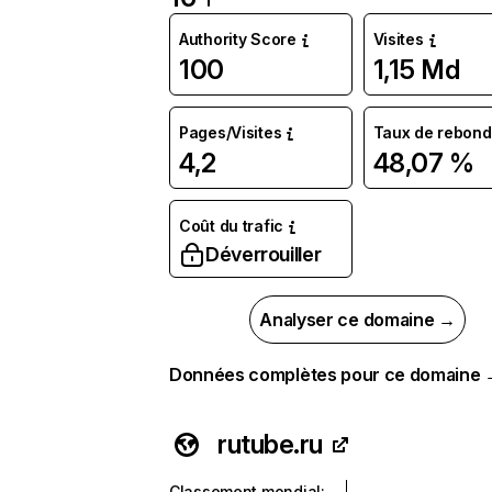
Authority Score
Visites
100
1,15 Md
Pages/Visites
Taux de rebond
4,2
48,07 %
Coût du trafic
Déverrouiller
Analyser ce domaine →
Données complètes pour ce domaine
rutube.ru
Classement mondial
: