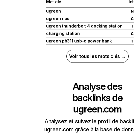
Mot clé
In
ugreen
N
ugreen nas
C
ugreen thunderbolt 4 docking station
I
charging station
C
ugreen pb311 usb-c power bank
T
Voir tous les mots clés →
Analyse des
backlinks de
ugreen.com
Analysez et suivez le profil de backl
ugreen.com grâce à la base de don