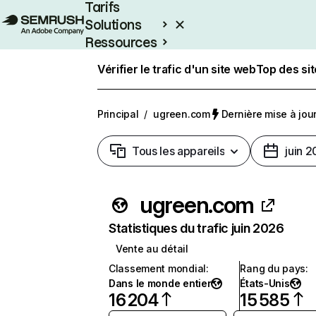
Tarifs
Solutions
Ressources
Entreprises
Vérifier le trafic d'un site web
Top des si
Principal
/
ugreen.com
Dernière mise à jour 
Tous les appareils
juin 
ugreen.com
Statistiques du trafic juin 2026
Vente au détail
Classement mondial
:
Rang du pays
:
Dans le monde entier
États-Unis
16 204
15 585