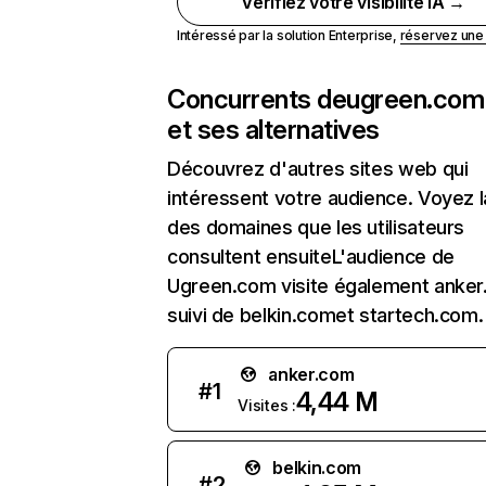
Vérifiez votre visibilité IA →
Intéressé par la solution Enterprise,
réservez un
Concurrents de
ugreen.com
et ses alternatives
Découvrez d'autres sites web qui
intéressent votre audience. Voyez la
des domaines que les utilisateurs
consultent ensuiteL'audience de
Ugreen.com visite également anker
suivi de belkin.comet startech.com.
anker.com
#
1
4,44 M
Visites :
belkin.com
#
2