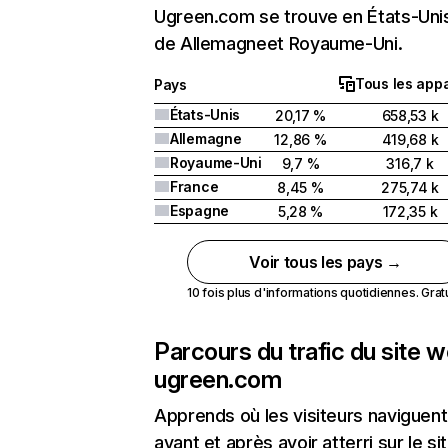
Ugreen.com se trouve en États-Unis
de Allemagneet Royaume-Uni.
Tous les appa
Pays
États-Unis
20,17 %
658,53 k
Allemagne
12,86 %
419,68 k
Royaume-Uni
9,7 %
316,7 k
France
8,45 %
275,74 k
Espagne
5,28 %
172,35 k
Voir tous les pays →
10 fois plus d'informations quotidiennes. Gratui
Parcours du trafic du site 
ugreen.com
Apprends où les visiteurs naviguent
avant et après avoir atterri sur le si