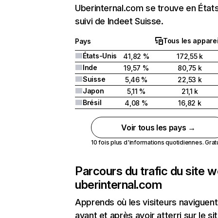
Uberinternal.com se trouve en État
suivi de Indeet Suisse.
Tous les apparei
Pays
États-Unis
41,82 %
172,55 k
Inde
19,57 %
80,75 k
Suisse
5,46 %
22,53 k
Japon
5,11 %
21,1 k
Brésil
4,08 %
16,82 k
Voir tous les pays →
10 fois plus d'informations quotidiennes. Gratui
Parcours du trafic du site 
uberinternal.com
Apprends où les visiteurs naviguent
avant et après avoir atterri sur le si