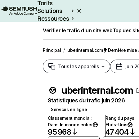
Tarifs
Solutions
Ressources
Entreprises
Vérifier le trafic d'un site web
Top des si
Principal
/
uberinternal.com
Dernière mise à
Tous les appareils
juin 
uberinternal.com
Statistiques du trafic juin 2026
Services en ligne
Classement mondial
:
Rang du pays
:
Dans le monde entier
États-Unis
95 968
47 404