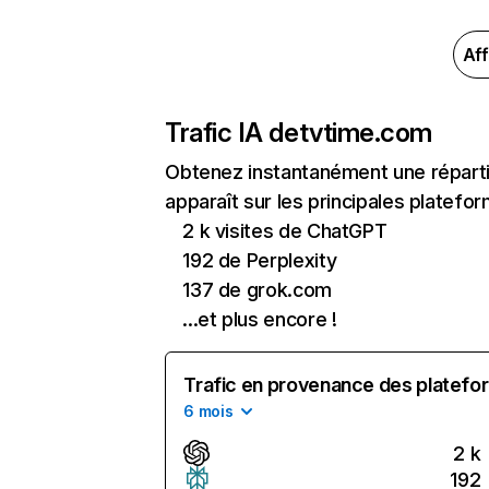
Aff
Trafic IA de
tvtime.com
Obtenez instantanément une réparti
apparaît sur les principales platefor
2 k visites de ChatGPT
192 de Perplexity
137 de grok.com
...et plus encore !
Trafic en provenance des platefor
6 mois
2 k
192