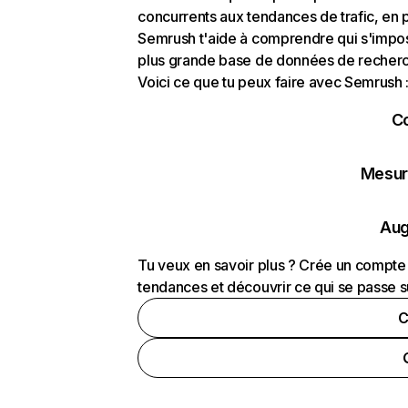
concurrents aux tendances de trafic, en pa
Semrush t'aide à comprendre qui s'impose
plus grande base de données de recherch
Voici ce que tu peux faire avec Semrush 
C
Mesure
Aug
Tu veux en savoir plus ? Crée un compte 
tendances et découvrir ce qui se passe s
C