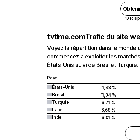
Obteni
10 fois 
tvtime.com
Trafic du site w
Voyez la répartition dans le monde 
commencez à exploiter les marchés 
États-Unis suivi de Brésilet Turquie.
Pays
États-Unis
11,43 %
Brésil
11,04 %
Turquie
6,71 %
Italie
6,68 %
Inde
6,01 %