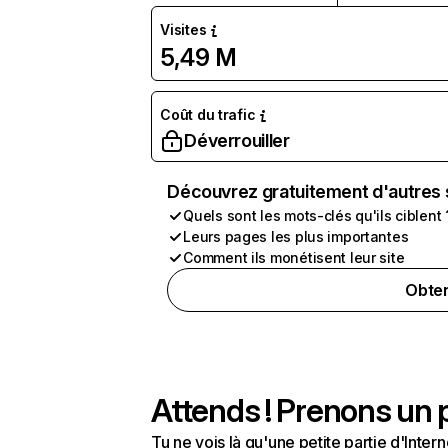
Visites
5,49 M
Coût du trafic
Déverrouiller
Découvrez gratuitement d'autres 
Quels sont les mots-clés qu'ils ciblent 
Leurs pages les plus importantes
Comment ils monétisent leur site
Obten
Attends ! Prenons un p
Tu ne vois là qu'une petite partie d'Int