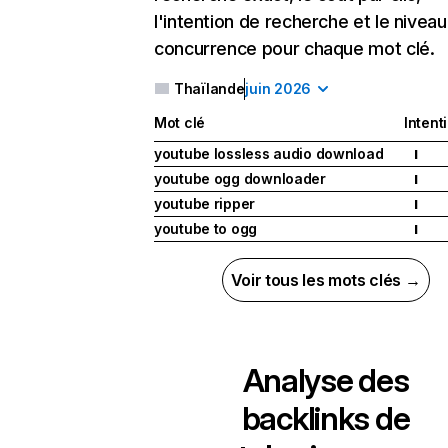
l'intention de recherche et le nivea
concurrence pour chaque mot clé.
Thaïlande
juin 2026
Mot clé
Intent
youtube lossless audio download
I
youtube ogg downloader
I
youtube ripper
I
youtube to ogg
I
Voir tous les mots clés →
Analyse des
backlinks de