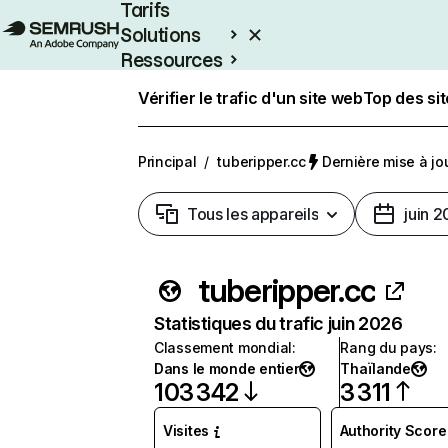
Tarifs
Solutions
Ressources
Entreprises
Vérifier le trafic d'un site web
Top des si
Principal
/
tuberipper.cc
Dernière mise à jou
Tous les appareils
juin 
tuberipper.cc
Statistiques du trafic juin 2026
Classement mondial
:
Rang du pays
:
Dans le monde entier
Thaïlande
103 342
3 311
Visites
Authority Score