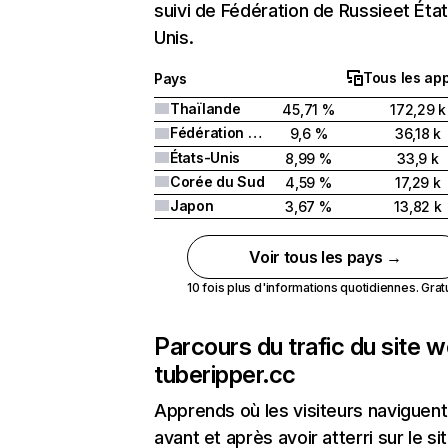
suivi de Fédération de Russieet Éta
Unis.
Tous les app
Pays
Thaïlande
45,71 %
172,29 k
Fédération de Russie
9,6 %
36,18 k
États-Unis
8,99 %
33,9 k
Corée du Sud
4,59 %
17,29 k
Japon
3,67 %
13,82 k
Voir tous les pays →
10 fois plus d'informations quotidiennes. Gratui
Parcours du trafic du site 
tuberipper.cc
Apprends où les visiteurs naviguent
avant et après avoir atterri sur le si