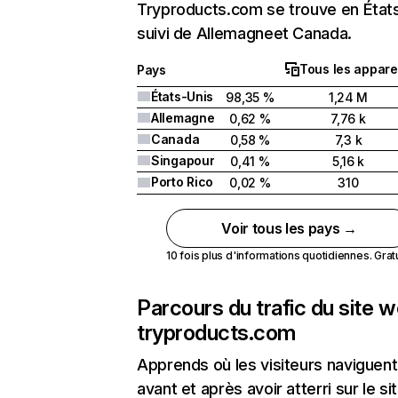
Tryproducts.com se trouve en État
suivi de Allemagneet Canada.
Tous les appare
Pays
États-Unis
98,35 %
1,24 M
Allemagne
0,62 %
7,76 k
Canada
0,58 %
7,3 k
Singapour
0,41 %
5,16 k
Porto Rico
0,02 %
310
Voir tous les pays →
10 fois plus d'informations quotidiennes. Gratui
Parcours du trafic du site 
tryproducts.com
Apprends où les visiteurs naviguent
avant et après avoir atterri sur le si