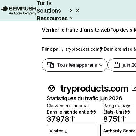
Tarifs
Solutions
Ressources
Entreprises
Vérifier le trafic d'un site web
Top des si
Principal
/
tryproducts.com
Dernière mise à 
Tous les appareils
juin 
tryproducts.com
Statistiques du trafic juin 2026
Classement mondial
:
Rang du pays
:
Dans le monde entier
États-Unis
37 978
8 751
Visites
Authority Score