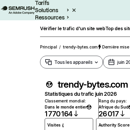
Tarifs
Solutions
Ressources
Entreprises
Vérifier le trafic d'un site web
Top des si
Principal
/
trendy-bytes.com
Dernière mise à
Tous les appareils
juin 
trendy-bytes.com
Statistiques du trafic juin 2026
Classement mondial
:
Rang du pays
:
Dans le monde entier
Afrique du Sud
1 770 164
26 017
Visites
Authority Score