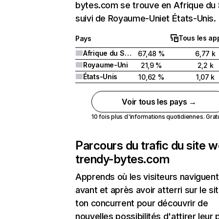
bytes.com se trouve en Afrique du
suivi de Royaume-Uniet États-Unis.
Tous les ap
Pays
Afrique du Sud
67,48 %
6,77 k
Royaume-Uni
21,9 %
2,2 k
États-Unis
10,62 %
1,07 k
Voir tous les pays →
10 fois plus d'informations quotidiennes. Gratui
Parcours du trafic du site 
trendy-bytes.com
Apprends où les visiteurs naviguent
avant et après avoir atterri sur le si
ton concurrent pour découvrir de
nouvelles possibilités d'attirer leur p