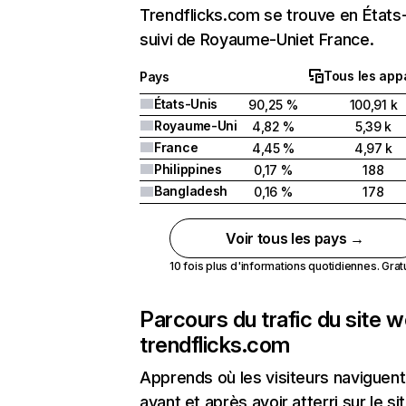
Trendflicks.com se trouve en États
suivi de Royaume-Uniet France.
Tous les appa
Pays
États-Unis
90,25 %
100,91 k
Royaume-Uni
4,82 %
5,39 k
France
4,45 %
4,97 k
Philippines
0,17 %
188
Bangladesh
0,16 %
178
Voir tous les pays →
10 fois plus d'informations quotidiennes. Gratui
Parcours du trafic du site 
trendflicks.com
Apprends où les visiteurs naviguent
avant et après avoir atterri sur le si