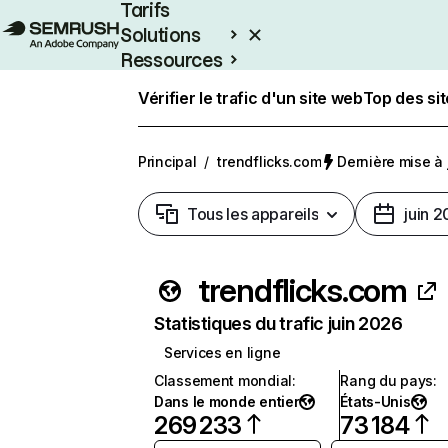
Tarifs
Solutions
Ressources
Entreprises
Vérifier le trafic d'un site web
Top des si
Principal
/
trendflicks.com
Dernière mise à j
Tous les appareils
juin 
trendflicks.com
Statistiques du trafic juin 2026
Services en ligne
Classement mondial
:
Rang du pays
:
Dans le monde entier
États-Unis
269 233
73 184