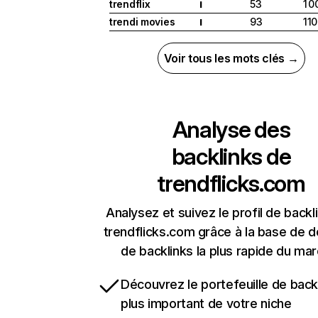
trendflix
53
1 0
I
trendi movies
93
110
I
Voir tous les mots clés →
Analyse des
backlinks de
trendflicks.com
Analysez et suivez le profil de backl
trendflicks.com grâce à la base de 
de backlinks la plus rapide du mar
Découvrez le portefeuille de backl
plus important de votre niche