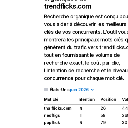
trendflicks.com
Recherche organique
est conçu pou
vous aider à découvrir les meilleur
clés de vos concurrents. L'outil vou
montrera les principaux mots clés q
génèrent du trafic vers trendflicks
tout en fournissant le volume de
recherche exact, le coût par clic,
l'intention de recherche et le nivea
concurrence pour chaque mot clé.
États-Unis
juin 2026
Mot clé
Intention
Position
Vo
tna flicks.com
26
4 
N
nedfligs
58
26
I
popflick
79
30
N