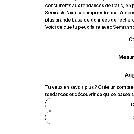
concurrents aux tendances de trafic, en pa
Semrush t'aide à comprendre qui s'impose
plus grande base de données de recherch
Voici ce que tu peux faire avec Semrush 
C
Mesure
Aug
Tu veux en savoir plus ? Crée un compte 
tendances et découvrir ce qui se passe s
C