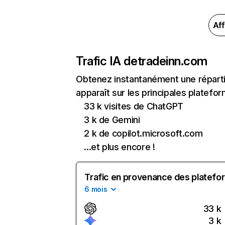
Aff
Trafic IA de
tradeinn.com
Obtenez instantanément une réparti
apparaît sur les principales platefor
33 k visites de ChatGPT
3 k de Gemini
2 k de copilot.microsoft.com
...et plus encore !
Trafic en provenance des platefor
6 mois
33 k
3 k