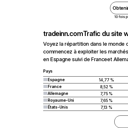
Obteni
10 fois 
tradeinn.com
Trafic du site
Voyez la répartition dans le monde 
commencez à exploiter les marchés 
en Espagne suivi de Franceet Allem
Pays
Espagne
14,77 %
France
8,52 %
Allemagne
7,75 %
Royaume-Uni
7,65 %
États-Unis
7,13 %