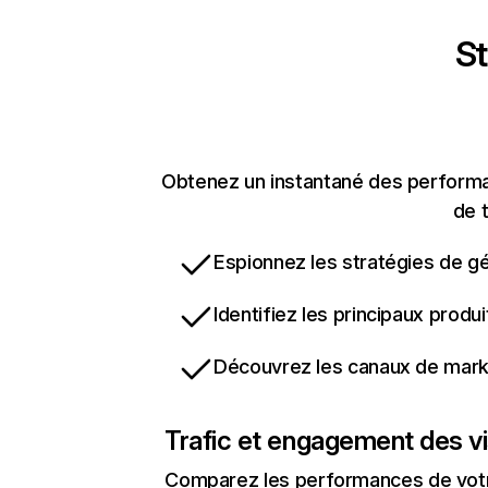
St
Obtenez un instantané des performan
de t
Espionnez les stratégies de gé
Identifiez les principaux produ
Découvrez les canaux de marke
Trafic et engagement des vi
Comparez les performances de votre