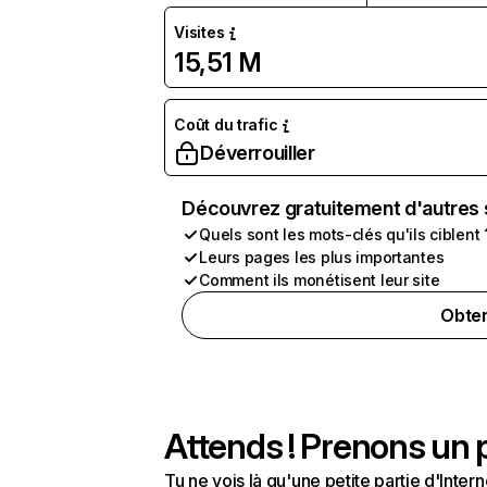
Visites
15,51 M
Coût du trafic
Déverrouiller
Découvrez gratuitement d'autres 
Quels sont les mots-clés qu'ils ciblent 
Leurs pages les plus importantes
Comment ils monétisent leur site
Obten
Attends ! Prenons un p
Tu ne vois là qu'une petite partie d'Int