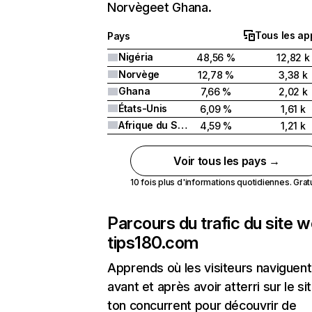
Norvègeet Ghana.
Tous les ap
Pays
Nigéria
48,56 %
12,82 k
Norvège
12,78 %
3,38 k
Ghana
7,66 %
2,02 k
États-Unis
6,09 %
1,61 k
Afrique du Sud
4,59 %
1,21 k
Voir tous les pays →
10 fois plus d'informations quotidiennes. Gratui
Parcours du trafic du site 
tips180.com
Apprends où les visiteurs naviguent
avant et après avoir atterri sur le si
ton concurrent pour découvrir de