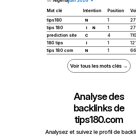
Nigéria
juin 2026
Mot clé
Intention
Position
Vo
tips180
1
27
N
tips 180
1
27
I
N
prediction site
4
11
C
180 tips
1
12
I
tips 180 com
1
6 
N
Voir tous les mots clés →
Analyse des
backlinks de
tips180.com
Analysez et suivez le profil de backl