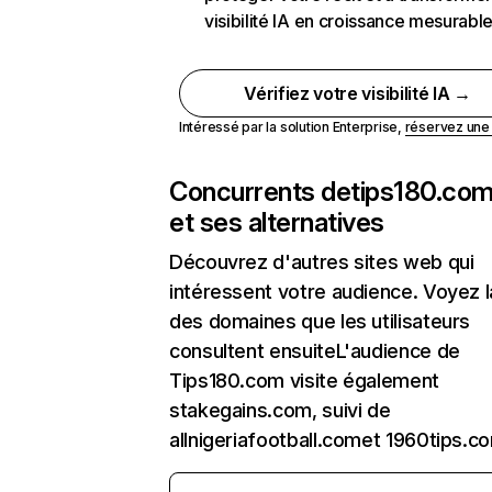
visibilité IA en croissance mesurabl
Vérifiez votre visibilité IA →
Intéressé par la solution Enterprise,
réservez un
Concurrents de
tips180.co
et ses alternatives
Découvrez d'autres sites web qui
intéressent votre audience. Voyez la
des domaines que les utilisateurs
consultent ensuiteL'audience de
Tips180.com visite également
stakegains.com, suivi de
allnigeriafootball.comet 1960tips.c