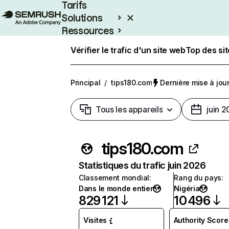
Tarifs
Solutions
Ressources
Entreprises
Vérifier le trafic d'un site web
Top des si
Principal
/
tips180.com
Dernière mise à jour 
Tous les appareils
juin 
tips180.com
Statistiques du trafic juin 2026
Classement mondial
:
Rang du pays
:
Dans le monde entier
Nigéria
829 121
10 496
Visites
Authority Score