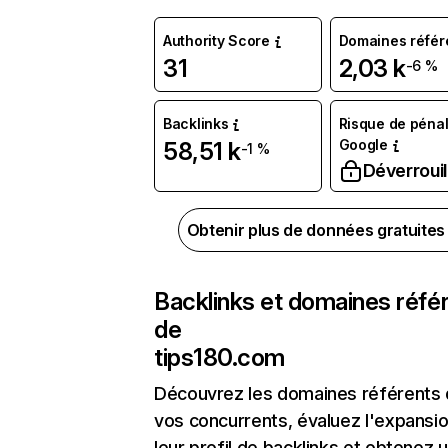
Authority Score
Domaines référ
31
2,03 k
-6 %
Backlinks
Risque de pénal
Google
58,51 k
-1 %
Déverrouil
Obtenir plus de données gratuite
Backlinks et domaines réfé
de
tips180.com
Découvrez les domaines référents
vos concurrents, évaluez l'expansi
leur profil de backlinks et obtenez 