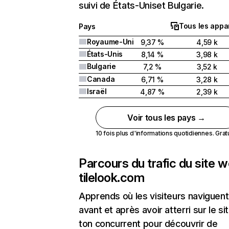
suivi de États-Uniset Bulgarie.
Tous les appar
Pays
Royaume-Uni
9,37 %
4,59 k
États-Unis
8,14 %
3,98 k
Bulgarie
7,2 %
3,52 k
Canada
6,71 %
3,28 k
Israël
4,87 %
2,39 k
Voir tous les pays →
10 fois plus d'informations quotidiennes. Gratui
Parcours du trafic du site 
tilelook.com
Apprends où les visiteurs naviguent
avant et après avoir atterri sur le si
ton concurrent pour découvrir de