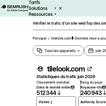
Tarifs
Solutions
Ressources
Entreprises
Vérifier le trafic d'un site web
Top des si
Principal
/
tilelook.com
Dernière mise à jour 
Tous les appareils
juin 
tilelook.com
Statistiques du trafic juin 2026
Classement mondial
:
Rang du pays
:
Dans le monde entier
Royaume-Uni
512 344
240 943
Visites
Authority Score