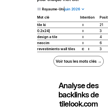
Royaume-Uni
juin 2026
Mot clé
Intention
Posit
tile ki
21
I
0.2x24]
3
I
design a tile
4
I
neocim
6
I
revestimiento wall tiles
3
C
I
Voir tous les mots clés →
Analyse des
backlinks de
tilelook.com