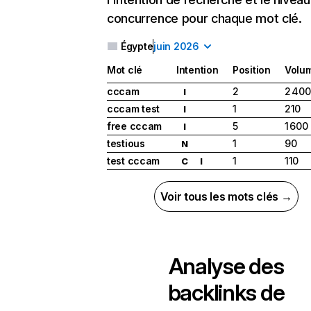
concurrence pour chaque mot clé.
Égypte
juin 2026
Mot clé
Intention
Position
Volu
cccam
2
2 400
I
cccam test
1
210
I
free cccam
5
1 600
I
testious
1
90
N
test cccam
1
110
C
I
Voir tous les mots clés →
Analyse des
backlinks de