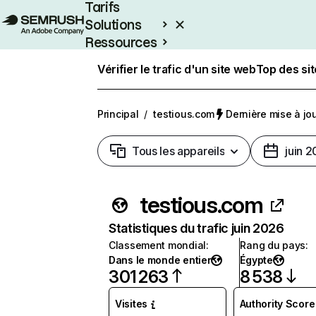
Tarifs
Solutions
Ressources
Entreprises
Vérifier le trafic d'un site web
Top des si
Principal
/
testious.com
Dernière mise à jour
Tous les appareils
juin 
testious.com
Statistiques du trafic juin 2026
Classement mondial
:
Rang du pays
:
Dans le monde entier
Égypte
301 263
8 538
Visites
Authority Score