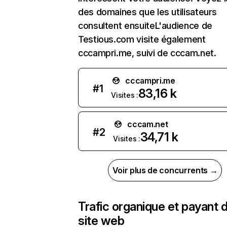
des domaines que les utilisateurs
consultent ensuiteL'audience de
Testious.com visite également
cccampri.me, suivi de cccam.net.
cccampri.me
#
1
83,16 k
Visites :
cccam.net
#
2
34,71 k
Visites :
Voir plus de concurrents →
Trafic organique et payant 
site web