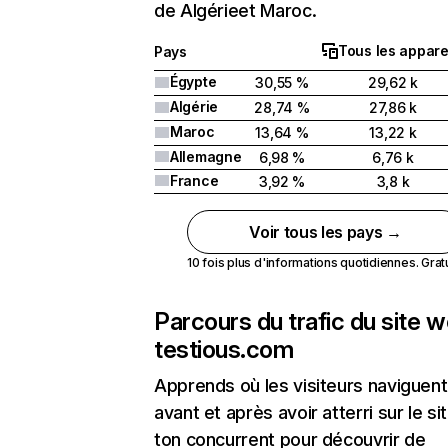
de Algérieet Maroc.
Tous les appare
Pays
Égypte
30,55 %
29,62 k
Algérie
28,74 %
27,86 k
Maroc
13,64 %
13,22 k
Allemagne
6,98 %
6,76 k
France
3,92 %
3,8 k
Voir tous les pays →
10 fois plus d'informations quotidiennes. Gratui
Parcours du trafic du site 
testious.com
Apprends où les visiteurs naviguent
avant et après avoir atterri sur le si
ton concurrent pour découvrir de