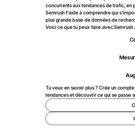
concurrents aux tendances de trafic, en pa
Semrush t'aide à comprendre qui s'impose
plus grande base de données de recherch
Voici ce que tu peux faire avec Semrush 
C
Mesure
Aug
Tu veux en savoir plus ? Crée un compte 
tendances et découvrir ce qui se passe s
C