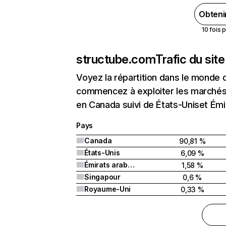
Obteni
10 fois 
structube.com
Trafic du sit
Voyez la répartition dans le monde 
commencez à exploiter les marchés 
en Canada suivi de États-Uniset Émi
Pays
Canada
90,81 %
États-Unis
6,09 %
Émirats arabes unis
1,58 %
Singapour
0,6 %
Royaume-Uni
0,33 %