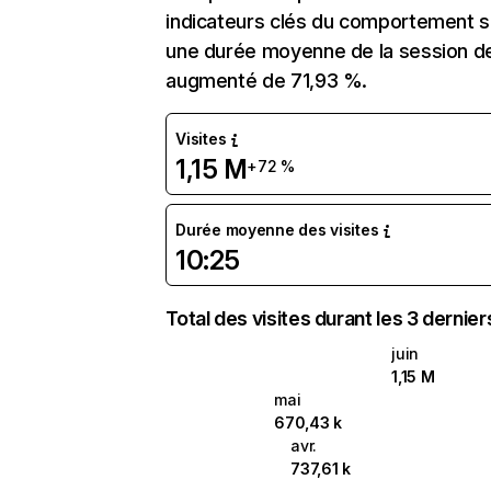
indicateurs clés du comportement sur
une durée moyenne de la session de
augmenté de 71,93 %.
Visites
1,15 M
+72 %
Durée moyenne des visites
10:25
Total des visites durant les 3 dernie
juin
1,15 M
mai
670,43 k
avr.
737,61 k