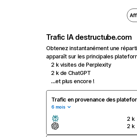
Aff
Trafic IA de
structube.com
Obtenez instantanément une réparti
apparaît sur les principales platefor
2 k visites de Perplexity
2 k de ChatGPT
...et plus encore !
Trafic en provenance des platefor
6 mois
2 k
2 k