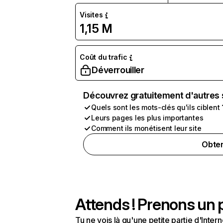
Visites
1,15 M
Coût du trafic
Déverrouiller
Découvrez gratuitement d'autres 
Quels sont les mots-clés qu'ils ciblent 
Leurs pages les plus importantes
Comment ils monétisent leur site
Obten
Attends ! Prenons un p
Tu ne vois là qu'une petite partie d'Int