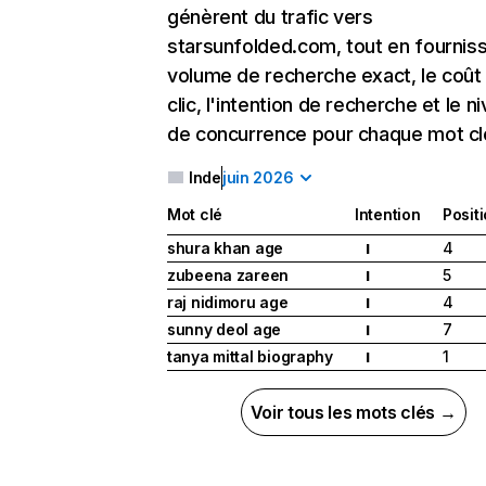
génèrent du trafic vers
starsunfolded.com, tout en fourniss
volume de recherche exact, le coût
clic, l'intention de recherche et le n
de concurrence pour chaque mot cl
Inde
juin 2026
Mot clé
Intention
Posit
shura khan age
4
I
zubeena zareen
5
I
raj nidimoru age
4
I
sunny deol age
7
I
tanya mittal biography
1
I
Voir tous les mots clés →