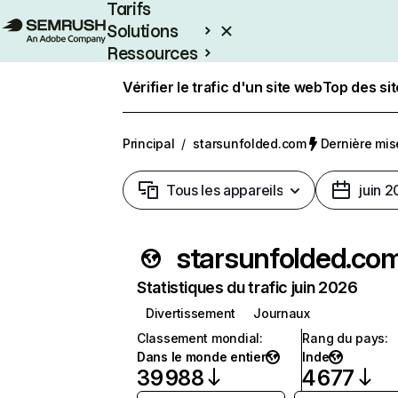
Tarifs
Solutions
Ressources
Entreprises
Vérifier le trafic d'un site web
Top des si
Principal
/
starsunfolded.com
Dernière mise
Tous les appareils
juin 
starsunfolded.co
Statistiques du trafic juin 2026
Divertissement
Journaux
Classement mondial
:
Rang du pays
:
Dans le monde entier
Inde
39 988
4 677