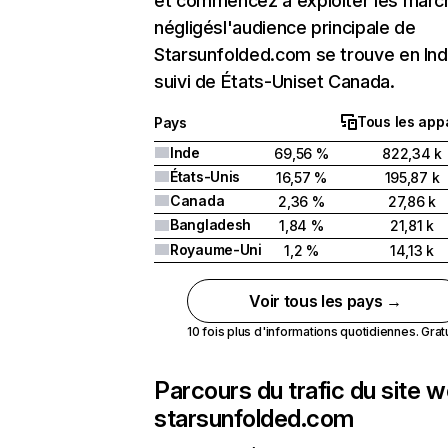
et commencez à exploiter les marc
négligésl'audience principale de
Starsunfolded.com se trouve en In
suivi de États-Uniset Canada.
Tous les appa
Pays
Inde
69,56 %
822,34 k
États-Unis
16,57 %
195,87 k
Canada
2,36 %
27,86 k
Bangladesh
1,84 %
21,81 k
Royaume-Uni
1,2 %
14,13 k
Voir tous les pays →
10 fois plus d'informations quotidiennes. Gratui
Parcours du trafic du site 
starsunfolded.com