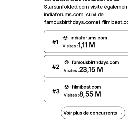
Starsunfolded.com visite égalemen
indiaforums.com, suivi de
famousbirthdays.comet filmibeat.c
indiaforums.com
#
1
1,11 M
Visites :
famousbirthdays.com
#
2
23,15 M
Visites :
filmibeat.com
#
3
8,55 M
Visites :
Voir plus de concurrents →