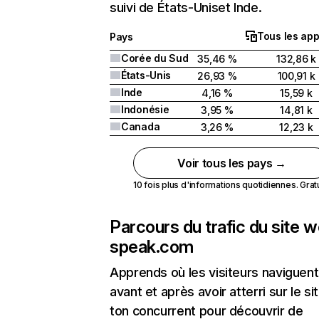
suivi de États-Uniset Inde.
Tous les app
Pays
Corée du Sud
35,46 %
132,86 k
États-Unis
26,93 %
100,91 k
Inde
4,16 %
15,59 k
Indonésie
3,95 %
14,81 k
Canada
3,26 %
12,23 k
Voir tous les pays →
10 fois plus d'informations quotidiennes. Gratui
Parcours du trafic du site 
speak.com
Apprends où les visiteurs naviguent
avant et après avoir atterri sur le si
ton concurrent pour découvrir de