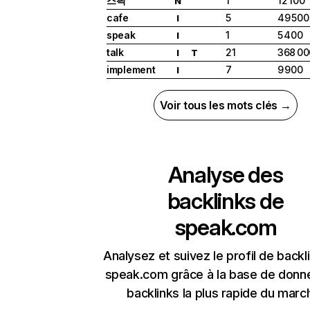
스픽
1
12 100
N
cafe
5
49 500
I
speak
1
5 400
I
talk
21
368 00
I
T
implement
7
9 900
I
Voir tous les mots clés →
Analyse des
backlinks de
speak.com
Analysez et suivez le profil de backl
speak.com grâce à la base de donn
backlinks la plus rapide du marc