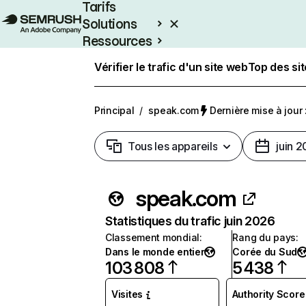
Tarifs
Solutions
Ressources
Entreprises
Vérifier le trafic d'un site web
Top des si
Principal
/
speak.com
Dernière mise à jour :
Tous les appareils
juin 
speak.com
Statistiques du trafic juin 2026
Classement mondial
:
Rang du pays
:
Dans le monde entier
Corée du Sud
103 808
5 438
Visites
Authority Score