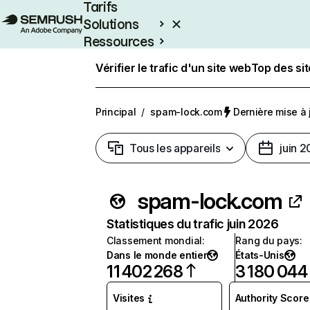
Tarifs
Solutions
Ressources
Entreprises
Vérifier le trafic d'un site web
Top des si
Principal
/
spam-lock.com
Dernière mise à j
Tous les appareils
juin 
spam-lock.com
Statistiques du trafic juin 2026
Classement mondial
:
Rang du pays
:
Dans le monde entier
États-Unis
11 402 268
3 180 044
Visites
Authority Score