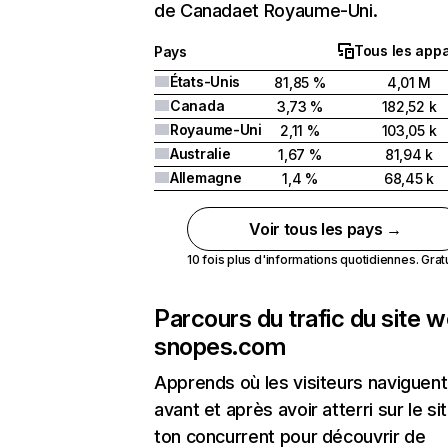
de Canadaet Royaume-Uni.
Tous les appa
Pays
États-Unis
81,85 %
4,01 M
Canada
3,73 %
182,52 k
Royaume-Uni
2,11 %
103,05 k
Australie
1,67 %
81,94 k
Allemagne
1,4 %
68,45 k
Voir tous les pays →
10 fois plus d'informations quotidiennes. Gratui
Parcours du trafic du site 
snopes.com
Apprends où les visiteurs naviguent
avant et après avoir atterri sur le si
ton concurrent pour découvrir de