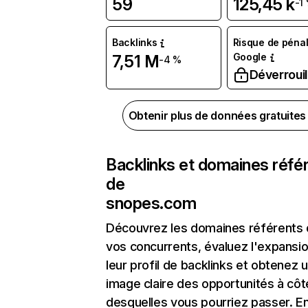
59
125,45 k
-1
Backlinks
Risque de pénal
Google
7,51 M
-4 %
Déverrouil
Obtenir plus de données gratuite
Backlinks et domaines réfé
de
snopes.com
Découvrez les domaines référents
vos concurrents, évaluez l'expansi
leur profil de backlinks et obtenez 
image claire des opportunités à côt
desquelles vous pourriez passer. En