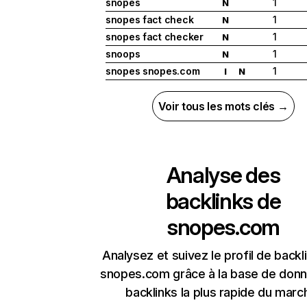
snopes
1
N
snopes fact check
1
N
snopes fact checker
1
N
snoops
1
N
snopes snopes.com
1
I
N
Voir tous les mots clés →
Analyse des
backlinks de
snopes.com
Analysez et suivez le profil de backl
snopes.com grâce à la base de don
backlinks la plus rapide du marc