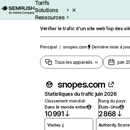
Tarifs
Solutions
Ressources
Entreprises
Vérifier le trafic d'un site web
Top des si
Principal
/
snopes.com
Dernière mise à jour
Tous les appareils
juin 
snopes.com
Statistiques du trafic juin 2026
Classement mondial
:
Rang du pays
:
Dans le monde entier
États-Unis
10 991
2 868
Visites
Authority Score