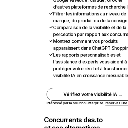
Google AI Mode, Claude, Grok et
d'autres plateformes de recherche 
Filtrer les informations au niveau de 
marque, du produit ou de la consign
Comparaison de la visibilité et de la
perception par rapport aux concurr
Montrez comment vos produits
apparaissent dans ChatGPT Shoppi
Les rapports personnalisables et
l'assistance d'experts vous aident à
protéger votre récit et à transformer
visibilité IA en croissance mesurabl
Vérifiez votre visibilité IA →
Intéressé par la solution Enterprise,
réservez un
Concurrents de
s.to
et ses alternatives