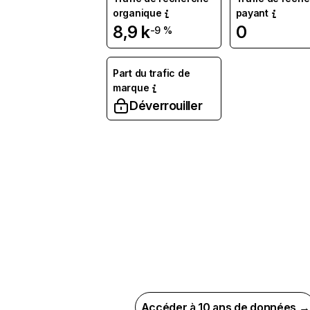
organique
payant
8,9 k
0
-9 %
Part du trafic de
marque
Déverrouiller
Accéder à 10 ans de données →