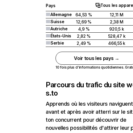
Tous les appare
Pays
Allemagne
64,53 %
12,11 M
Suisse
12,69 %
2,38 M
Autriche
4,9 %
920,5 k
États-Unis
2,82 %
528,47 k
Serbie
2,49 %
466,55 k
Voir tous les pays →
10 fois plus d'informations quotidiennes. Gratui
Parcours du trafic du site 
s.to
Apprends où les visiteurs naviguent
avant et après avoir atterri sur le si
ton concurrent pour découvrir de
nouvelles possibilités d'attirer leur p