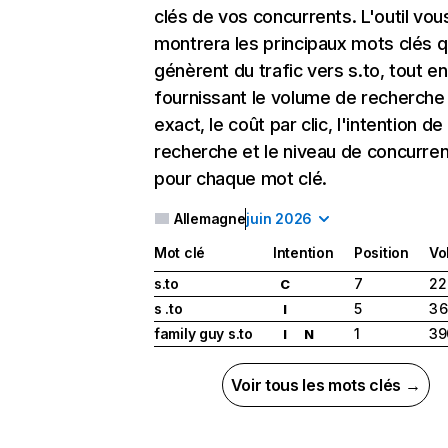
clés de vos concurrents. L'outil vou
montrera les principaux mots clés q
génèrent du trafic vers s.to, tout en
fournissant le volume de recherche
exact, le coût par clic, l'intention de
recherche et le niveau de concurre
pour chaque mot clé.
Allemagne
juin 2026
Mot clé
Intention
Position
Vo
s.to
7
22
C
s .to
5
3 
I
family guy s.to
1
39
I
N
Voir tous les mots clés →