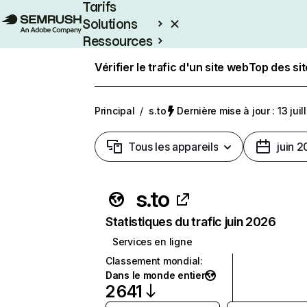
Tarifs
Solutions
Ressources
Entreprises
Vérifier le trafic d'un site web
Top des si
Principal
/
s.to
Dernière mise à jour : 13 jui
Tous les appareils
juin 
s.to
Statistiques du trafic juin 2026
Services en ligne
Classement mondial
:
Dans le monde entier
2 641