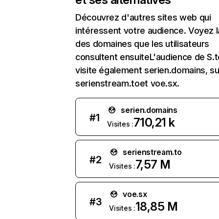
Découvrez d'autres sites web qui
intéressent votre audience. Voyez la
des domaines que les utilisateurs
consultent ensuiteL'audience de S.t
visite également serien.domains, su
serienstream.toet voe.sx.
serien.domains
#
1
710,21 k
Visites :
serienstream.to
#
2
7,57 M
Visites :
voe.sx
#
3
18,85 M
Visites :